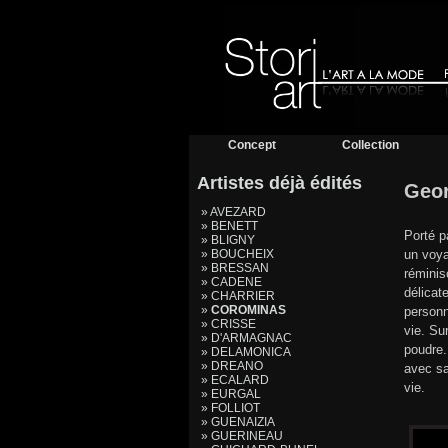
Concept
Collection
Artistes déjà édités
Geo
» AVEZARD
» BENETT
Porté p
» BLIGNY
» BOUCHEIX
un voya
» BRESSAN
réminis
» CADENE
délicat
» CHARRIER
»
COROMINAS
personn
» CRISSE
vie. Su
» D'ARMAGNAC
poudre.
» DELAMONICA
» DREANO
avec sa
» ECALARD
vie.
» EURGAL
» FOLLIOT
» GUENAIZIA
» GUERINEAU