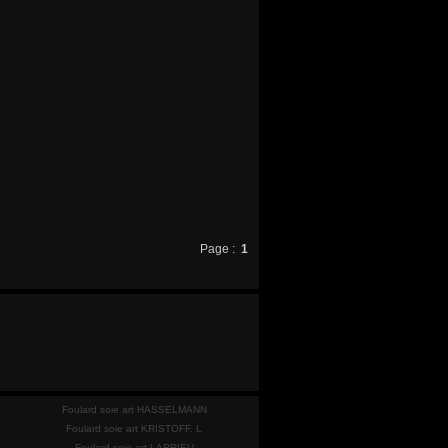
Page :
1
Foulard soie art HASSELMANN
Foulard soie art KRISTOFF. L
Foulard soie art LARRIEU