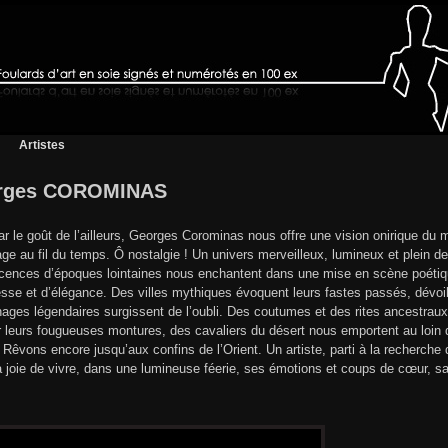
Artistes
rges COROMINAS
ar le goût de l’ailleurs, Georges Corominas nous offre une vision onirique du 
ge au fil du temps. Ô nostalgie ! Un univers merveilleux, lumineux et plein d
cences d’époques lointaines nous enchantent dans une mise en scène poétique
esse et d’élégance. Des villes mythiques évoquent leurs fastes passés, dévoi
ages légendaires surgissent de l’oubli. Des coutumes et des rites ancestraux
r leurs fougueuses montures, des cavaliers du désert nous emportent au loin da
 Rêvons encore jusqu’aux confins de l’Orient. Un artiste, parti à la recherche
 joie de vivre, dans une lumineuse féerie, ses émotions et coups de cœur, sa