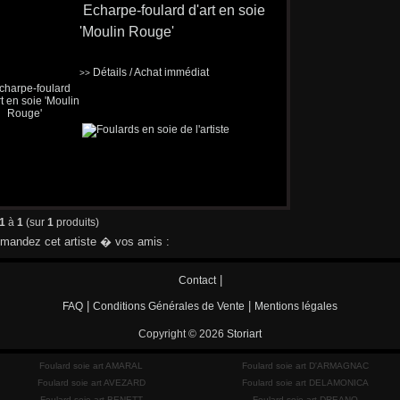
Echarpe-foulard d'art en soie
'Moulin Rouge'
Détails / Achat immédiat
>>
1
à
1
(sur
1
produits)
andez cet artiste � vos amis :
|
Contact
|
|
FAQ
Conditions Générales de Vente
Mentions légales
Copyright © 2026
Storiart
Foulard soie art AMARAL
Foulard soie art D'ARMAGNAC
Foulard soie art AVEZARD
Foulard soie art DELAMONICA
Foulard soie art BENETT
Foulard soie art DREANO