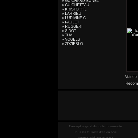
» GUICHARD-BUNEL
» GUICHETEAU
» KRISTOFF. L
» LARRIEU
» LUDIVINE C
» PAULET
» RUGGERI
» SIDOT
» TUAL
» VOGELS
» ZDZIEBLO
Voir de
Recomm
Concept original du foulard numéroté
Tous les foulards d'art en soie
Artistes déjà sur foulards