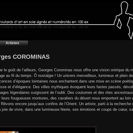
Artistes
rges COROMINAS
ar le goût de l’ailleurs, Georges Corominas nous offre une vision onirique du 
ge au fil du temps. Ô nostalgie ! Un univers merveilleux, lumineux et plein d
cences d’époques lointaines nous enchantent dans une mise en scène poétique
esse et d’élégance. Des villes mythiques évoquent leurs fastes passés, dévoi
ages légendaires surgissent de l’oubli. Des coutumes et des rites ancestraux
r leurs fougueuses montures, des cavaliers du désert nous emportent au loin da
 Rêvons encore jusqu’aux confins de l’Orient. Un artiste, parti à la recherche
 joie de vivre, dans une lumineuse féerie, ses émotions et coups de cœur, sa