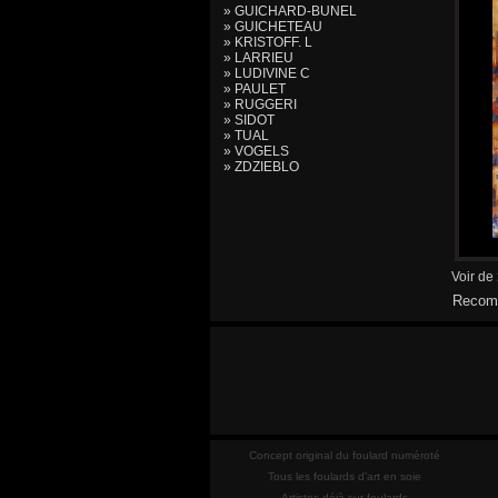
» GUICHARD-BUNEL
» GUICHETEAU
» KRISTOFF. L
» LARRIEU
» LUDIVINE C
» PAULET
» RUGGERI
» SIDOT
» TUAL
» VOGELS
» ZDZIEBLO
Voir de
Recomm
Concept original du foulard numéroté
Tous les foulards d'art en soie
Artistes déjà sur foulards