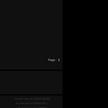
Page :
1
Foulard soie art HASSELMANN
Foulard soie art KRISTOFF. L
Foulard soie art LARRIEU