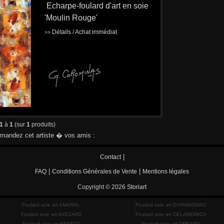
Echarpe-foulard d'art en soie
'Moulin Rouge'
Détails / Achat immédiat
>>
1
à
1
(sur
1
produits)
andez cet artiste � vos amis :
|
Contact
|
|
FAQ
Conditions Générales de Vente
Mentions légales
Copyright © 2026
Storiart
Foulard soie art AMARAL
Foulard soie art D'ARMAGNAC
Foulard soie art AVEZARD
Foulard soie art DELAMONICA
Foulard soie art BENETT
Foulard soie art DREANO