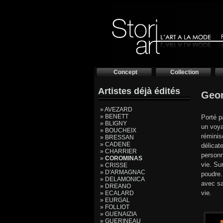
Concept
Collection
Artistes déjà édités
Geo
» AVEZARD
» BENETT
Porté p
» BLIGNY
un voya
» BOUCHEIX
réminis
» BRESSAN
» CADENE
délicat
» CHARRIER
personn
»
COROMINAS
vie. Su
» CRISSE
» D'ARMAGNAC
poudre.
» DELAMONICA
avec sa
» DREANO
vie.
» ECALARD
» EURGAL
» FOLLIOT
» GUENAIZIA
» GUERINEAU