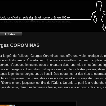
Artistes
rges COROMINAS
ar le goût de l’ailleurs, Georges Corominas nous offre une vision onirique du 
ge au fil du temps. Ô nostalgie ! Un univers merveilleux, lumineux et plein d
cences d’époques lointaines nous enchantent dans une mise en scène poétique
esse et d’élégance. Des villes mythiques évoquent leurs fastes passés, dévoi
ages légendaires surgissent de l’oubli. Des coutumes et des rites ancestraux
r leurs fougueuses montures, des cavaliers du désert nous emportent au loin da
 Rêvons encore jusqu’aux confins de l’Orient. Un artiste, parti à la recherche
 joie de vivre, dans une lumineuse féerie, ses émotions et coups de cœur, sa