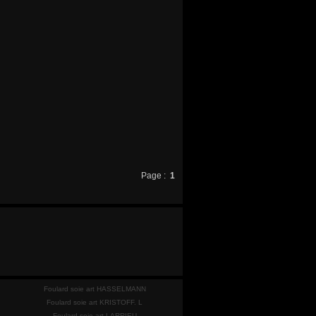
Page :
1
Foulard soie art HASSELMANN
Foulard soie art KRISTOFF. L
Foulard soie art LARRIEU