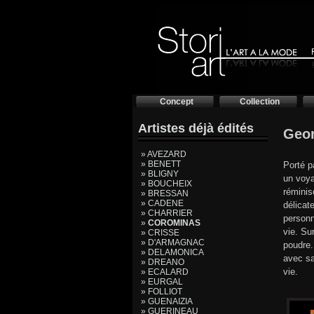
Concept
Collection
Artistes déjà édités
Geo
» AVEZARD
» BENETT
Porté p
» BLIGNY
un voya
» BOUCHEIX
réminis
» BRESSAN
» CADENE
délicat
» CHARRIER
personn
»
COROMINAS
vie. Su
» CRISSE
» D'ARMAGNAC
poudre.
» DELAMONICA
avec sa
» DREANO
vie.
» ECALARD
» EURGAL
» FOLLIOT
» GUENAIZIA
» GUERINEAU