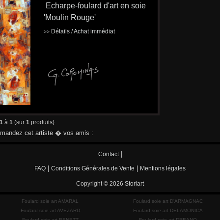
Echarpe-foulard d'art en soie
'Moulin Rouge'
Détails / Achat immédiat
>>
1
à
1
(sur
1
produits)
andez cet artiste � vos amis :
|
Contact
|
|
FAQ
Conditions Générales de Vente
Mentions légales
Copyright © 2026
Storiart
Foulard soie art AMARAL
Foulard soie art D'ARMAGNAC
Foulard soie art AVEZARD
Foulard soie art DELAMONICA
Foulard soie art BENETT
Foulard soie art DREANO