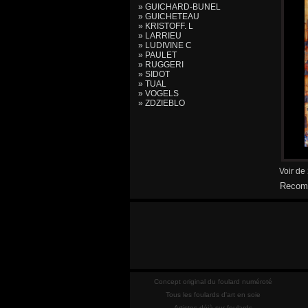
» GUICHARD-BUNEL
» GUICHETEAU
» KRISTOFF. L
» LARRIEU
» LUDIVINE C
» PAULET
» RUGGERI
» SIDOT
» TUAL
» VOGELS
» ZDZIEBLO
Voir de
Recomm
Concept original du foulard numéroté
Tous les foulards d'art en soie
Artistes déjà sur foulards