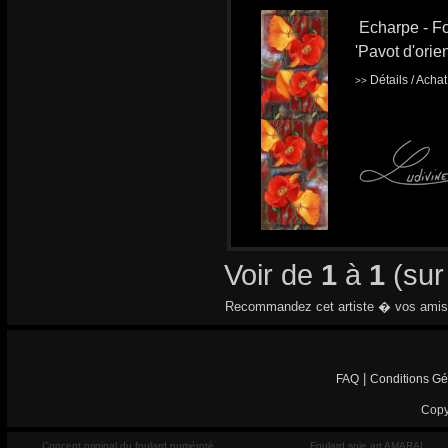
Echarpe - Fo
'Pavot d'orien
Détails / Acha
>>
Voir de
1
à
1
(su
Recommandez cet artiste � vos amis
|
FAQ
Conditions Gé
Copy
Concept original du foulard numéroté
Foulard soie art AMARAL