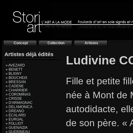
Concept
Collection
Artistes
Artistes déjà édités
Ludivine 
» AVEZARD
» BENETT
» BLIGNY
» BOUCHEIX
Fille et petite f
» BRESSAN
» CADENE
» CHARRIER
née à Mont de 
» COROMINAS
» CRISSE
» D'ARMAGNAC
autodidacte, el
» DELAMONICA
» DREANO
» ECALARD
» EURGAL
de son père. «
» FOLLIOT
» GUENAIZIA
» GUERINEAU