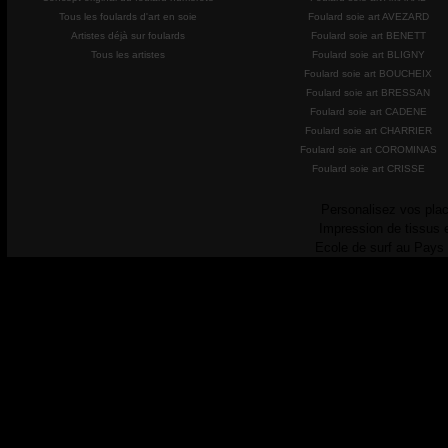
Tous les foulards d'art en soie
Foulard soie art AVEZARD
Artistes déjà sur foulards
Foulard soie art BENETT
Tous les artistes
Foulard soie art BLIGNY
Foulard soie art BOUCHEIX
Foulard soie art BRESSAN
Foulard soie art CADENE
Foulard soie art CHARRIER
Foulard soie art COROMINAS
Foulard soie art CRISSE
Personalisez vos plac
Impression de tissus 
Ecole de surf au Pays