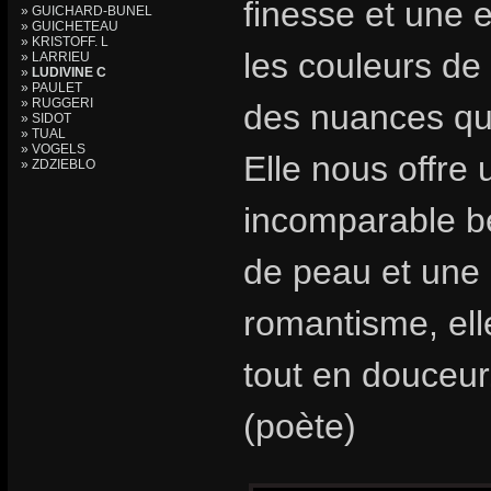
finesse et une 
» GUICHARD-BUNEL
» GUICHETEAU
» KRISTOFF. L
les couleurs de 
» LARRIEU
»
LUDIVINE C
» PAULET
» RUGGERI
des nuances qu’
» SIDOT
» TUAL
» VOGELS
Elle nous offre
» ZDZIEBLO
incomparable bea
de peau et une
romantisme, ell
tout en douceur
(poète)