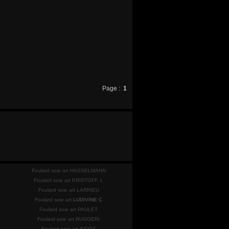
Page :
1
Foulard soie art HASSELMANN
Foulard soie art KRISTOFF. L
Foulard soie art LARRIEU
Foulard soie art
LUDIVINE C
Foulard soie art PAULET
Foulard soie art RUGGERI
Foulard soie art SIDOT