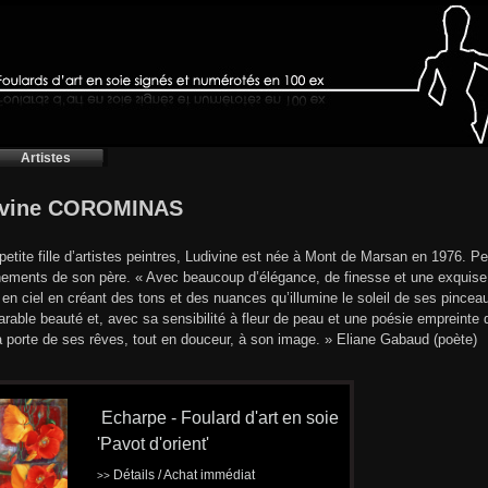
Artistes
ivine COROMINAS
t petite fille d’artistes peintres, Ludivine est née à Mont de Marsan en 1976. Pe
ements de son père. « Avec beaucoup d’élégance, de finesse et une exquise d
c en ciel en créant des tons et des nuances qu’illumine le soleil de ses pincea
rable beauté et, avec sa sensibilité à fleur de peau et une poésie empreinte
a porte de ses rêves, tout en douceur, à son image. » Eliane Gabaud (poète)
Echarpe - Foulard d'art en soie
'Pavot d'orient'
Détails / Achat immédiat
>>