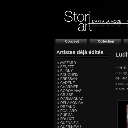
Concept
Collection
Artistes déjà édités
Lud
» AVEZARD
» BENETT
Fille e
» BLIGNY
enseign
» BOUCHEIX
de l’ar
» BRESSAN
» CADENE
incompa
» CHARRIER
ouvre l
» COROMINAS
» CRISSE
» D'ARMAGNAC
» DELAMONICA
» DREANO
» ECALARD
» EURGAL
» FOLLIOT
» GUENAIZIA
» GUERINEAU