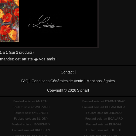
1
à
1
(sur
1
produits)
andez cet artiste � vos amis :
|
Contact
|
|
FAQ
Conditions Générales de Vente
Mentions légales
Copyright © 2026
Storiart
Foulard soie art AMARAL
Foulard soie art D'ARMAGNAC
Foulard soie art AVEZARD
Foulard soie art DELAMONICA
Foulard soie art BENETT
Foulard soie art DREANO
Foulard soie art BLIGNY
Foulard soie art ECALARD
Foulard soie art BOUCHEIX
Foulard soie art EURGAL
Foulard soie art BRESSAN
Foulard soie art FOLLIOT
Foulard soie art CADENE
Foulard soie art GUENAIZIA