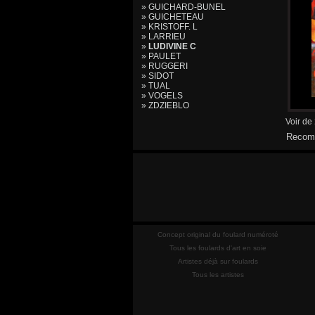
» GUICHARD-BUNEL
» GUICHETEAU
» KRISTOFF. L
» LARRIEU
»
LUDIVINE C
» PAULET
» RUGGERI
» SIDOT
» TUAL
» VOGELS
» ZDZIEBLO
Voir de
Recomm
Concept original du foulard numéroté
Tous les foulards d'art en soie
Artistes déjà sur foulards
Tous les artistes