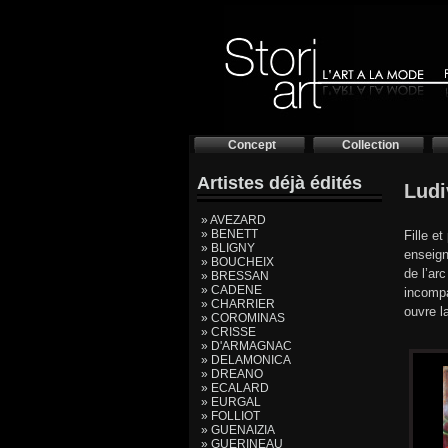
Concept
Collection
Artistes déjà édités
Lud
» AVEZARD
» BENETT
Fille e
» BLIGNY
enseign
» BOUCHEIX
de l’ar
» BRESSAN
» CADENE
incompa
» CHARRIER
ouvre l
» COROMINAS
» CRISSE
» D'ARMAGNAC
» DELAMONICA
» DREANO
» ECALARD
» EURGAL
» FOLLIOT
» GUENAIZIA
» GUERINEAU