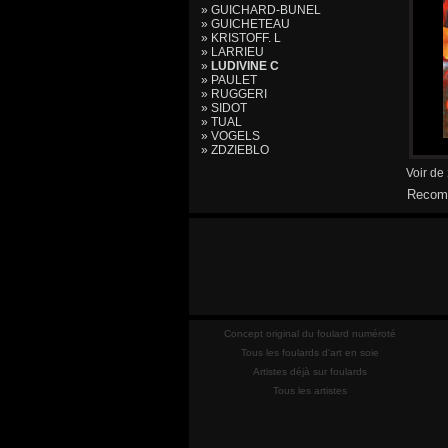
» GUICHARD-BUNEL
» GUICHETEAU
» KRISTOFF. L
» LARRIEU
»
LUDIVINE C
» PAULET
» RUGGERI
» SIDOT
» TUAL
» VOGELS
» ZDZIEBLO
Voir de
Recomm
Concept original du foulard numéroté
Tous les foulards d'art en soie
Artistes déjà sur foulards
Tous les artistes