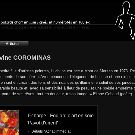
Artistes
ivine COROMINAS
t petite fille d’artistes peintres, Ludivine est née à Mont de Marsan en 1976. Pe
ements de son père. « Avec beaucoup d’élégance, de finesse et une exquise d
c en ciel en créant des tons et des nuances qu’illumine le soleil de ses pincea
rable beauté et, avec sa sensibilité à fleur de peau et une poésie empreinte
a porte de ses rêves, tout en douceur, à son image. » Eliane Gabaud (poète)
Echarpe - Foulard d'art en soie
'Pavot d'orient'
Détails / Achat immédiat
>>