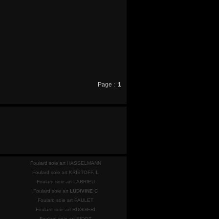
Page :
1
Foulard soie art HASSELMANN
Foulard soie art KRISTOFF. L
Foulard soie art LARRIEU
Foulard soie art
LUDIVINE C
Foulard soie art PAULET
Foulard soie art RUGGERI
Foulard soie art SIDOT