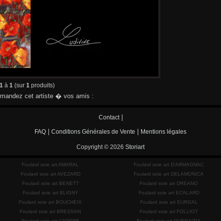
1
à
1
(sur
1
produits)
andez cet artiste � vos amis :
|
Contact
|
|
FAQ
Conditions Générales de Vente
Mentions légales
Copyright © 2026
Storiart
Foulard soie art AMARAL
Foulard soie art D'ARMAGNAC
Foulard soie art AVEZARD
Foulard soie art DELAMONICA
Foulard soie art BENETT
Foulard soie art DREANO
Foulard soie art BLIGNY
Foulard soie art ECALARD
Foulard soie art BOUCHEIX
Foulard soie art EURGAL
Foulard soie art BRESSAN
Foulard soie art FOLLIOT
Foulard soie art CADENE
Foulard soie art GUENAIZIA