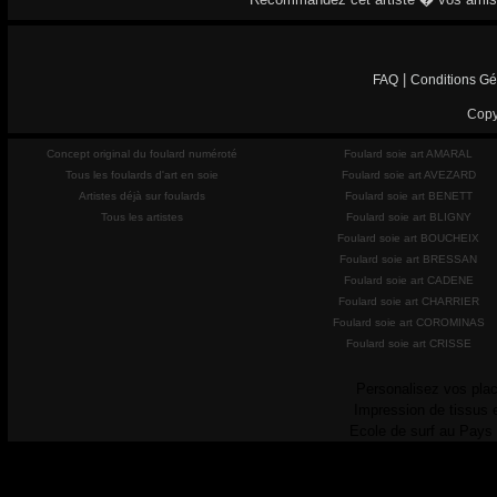
|
FAQ
Conditions Gé
Copy
Concept original du foulard numéroté
Foulard soie art AMARAL
Tous les foulards d'art en soie
Foulard soie art AVEZARD
Artistes déjà sur foulards
Foulard soie art BENETT
Tous les artistes
Foulard soie art BLIGNY
Foulard soie art BOUCHEIX
Foulard soie art BRESSAN
Foulard soie art CADENE
Foulard soie art CHARRIER
Foulard soie art COROMINAS
Foulard soie art CRISSE
Personalisez vos plac
Impression de tissus 
Ecole de surf au Pays