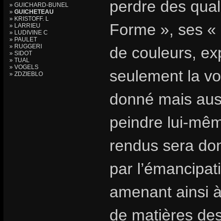
perdre des quali
» GUICHARD-BUNEL
»
GUICHETEAU
» KRISTOFF. L
Forme », ses « F
» LARRIEU
» LUDIVINE C
» PAULET
» RUGGERI
de couleurs, e
» SIDOT
» TUAL
» VOGELS
seulement la vol
» ZDZIEBLO
donné mais auss
peindre lui-mê
rendus sera don
par l’émancipati
amenant ainsi à 
de matières des 