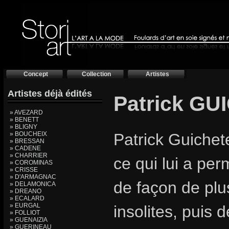
Concept
Collection
Artistes
Artistes déjà édités
Patrick G
» AVEZARD
» BENETT
» BLIGNY
» BOUCHEIX
Patrick Guichete
» BRESSAN
» CADENE
» CHARRIER
ce qui lui a per
» COROMINAS
» CRISSE
» D'ARMAGNAC
de façon de plu
» DELAMONICA
» DREANO
» ECALARD
» EURGAL
insolites, puis 
» FOLLIOT
» GUENAIZIA
» GUERINEAU