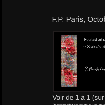
F.P. Paris, Oct
Foulard art s
Détails / Acha
>>
Voir de
1
à
1
(su
Recommandez cet artiste � vos amis