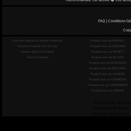
|
FAQ
Conditions Gé
Copy
Concept original du foulard numéroté
Foulard soie art AMARAL
Tous les foulards d'art en soie
Foulard soie art AVEZARD
Artistes déjà sur foulards
Foulard soie art BENETT
Tous les artistes
Foulard soie art BLIGNY
Foulard soie art BOUCHEIX
Foulard soie art BRESSAN
Foulard soie art CADENE
Foulard soie art CHARRIER
Foulard soie art COROMINAS
Foulard soie art CRISSE
Personalisez vos plac
Impression de tissus 
Ecole de surf au Pays