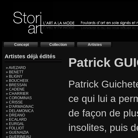
Concept
Collection
Artistes
Artistes déjà édités
Patrick G
» AVEZARD
» BENETT
» BLIGNY
» BOUCHEIX
Patrick Guichete
» BRESSAN
» CADENE
» CHARRIER
ce qui lui a per
» COROMINAS
» CRISSE
» D'ARMAGNAC
de façon de plu
» DELAMONICA
» DREANO
» ECALARD
» EURGAL
insolites, puis 
» FOLLIOT
» GUENAIZIA
» GUERINEAU