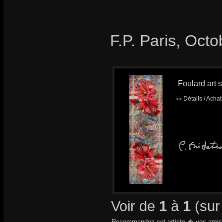
F.P. Paris, Oct
Foulard art s
Détails / Acha
>>
Voir de
1
à
1
(su
Recommandez cet artiste � vos amis