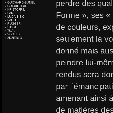
perdre des quali
» GUICHARD-BUNEL
»
GUICHETEAU
» KRISTOFF. L
Forme », ses « F
» LARRIEU
» LUDIVINE C
» PAULET
» RUGGERI
de couleurs, e
» SIDOT
» TUAL
» VOGELS
seulement la vol
» ZDZIEBLO
donné mais auss
peindre lui-mê
rendus sera don
par l’émancipati
amenant ainsi à 
de matières des 