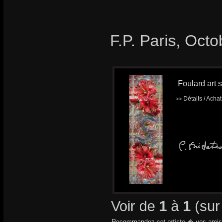
F.P. Paris, Oct
Foulard art s
Détails / Acha
>>
Voir de
1
à
1
(su
Recommandez cet artiste � vos amis