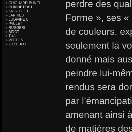
perdre des quali
» GUICHARD-BUNEL
»
GUICHETEAU
» KRISTOFF. L
Forme », ses « F
» LARRIEU
» LUDIVINE C
» PAULET
» RUGGERI
de couleurs, e
» SIDOT
» TUAL
» VOGELS
seulement la vol
» ZDZIEBLO
donné mais auss
peindre lui-mê
rendus sera don
par l’émancipati
amenant ainsi à 
de matières des 