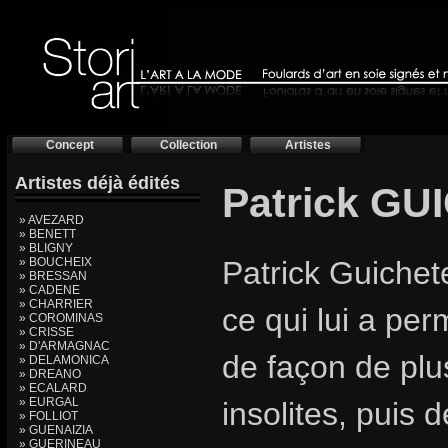
Concept
Collection
Artistes
Artistes déjà édités
Patrick G
» AVEZARD
» BENETT
» BLIGNY
» BOUCHEIX
Patrick Guichete
» BRESSAN
» CADENE
» CHARRIER
ce qui lui a per
» COROMINAS
» CRISSE
» D'ARMAGNAC
de façon de plu
» DELAMONICA
» DREANO
» ECALARD
» EURGAL
insolites, puis 
» FOLLIOT
» GUENAIZIA
» GUERINEAU