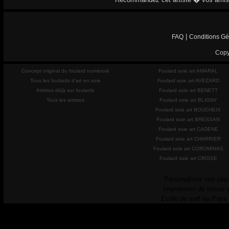
|
FAQ
Conditions Gé
Copy
Concept original du foulard numéroté
Foulard soie art AMARAL
Tous les foulards d'art en soie
Foulard soie art AVEZARD
Artistes déjà sur foulards
Foulard soie art BENETT
Tous les artistes
Foulard soie art BLIGNY
Foulard soie art BOUCHEIX
Foulard soie art BRESSAN
Foulard soie art CADENE
Foulard soie art CHARRIER
Foulard soie art COROMINAS
Foulard soie art CRISSE
Personalisez vos plac
Impression de tissus 
Ecole de surf au Pays