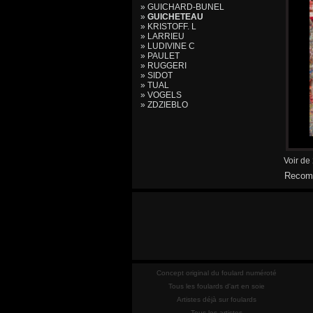
» GUICHARD-BUNEL
»
GUICHETEAU
» KRISTOFF. L
» LARRIEU
» LUDIVINE C
» PAULET
» RUGGERI
» SIDOT
» TUAL
» VOGELS
» ZDZIEBLO
Voir de
Recomm
Concept original du foulard numéroté
Tous les foulards d'art en soie
Artistes déjà sur foulards
Tous les artistes