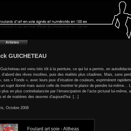
Artistes
rick GUICHETEAU
 Guicheteau est venu très tôt à la peinture, ce qui lui a permis, en autodidact
e, d’abord des rêves insolites, puis des réalités plus citadines. Mais, sans perd
, ses « Fonds », avec leurs jeux d’irisation de couleurs, exprimèrent rapideme
 un sujet donné mais aussi celle de montrer le plaisir de peindre lui-même… 
 plus en plus contrebalancée par l’émancipation de l’acte pictural lui-même, a
s et de matières des œuvres d’aujourd’hui. [...]
ris, Octobre 2008
Foulard art soie - Altheas