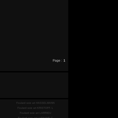
Page :
1
Foulard soie art HASSELMANN
Foulard soie art KRISTOFF. L
Foulard soie art LARRIEU
Foulard soie art LUDIVINE C