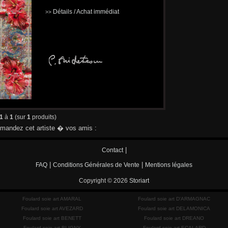
Détails / Achat immédiat
>>
1
à
1
(sur
1
produits)
andez cet artiste � vos amis :
|
Contact
|
|
FAQ
Conditions Générales de Vente
Mentions légales
Copyright © 2026
Storiart
Foulard soie art AMARAL
Foulard soie art D'ARMAGNAC
Foulard soie art AVEZARD
Foulard soie art DELAMONICA
Foulard soie art BENETT
Foulard soie art DREANO
Foulard soie art BLIGNY
Foulard soie art ECALARD