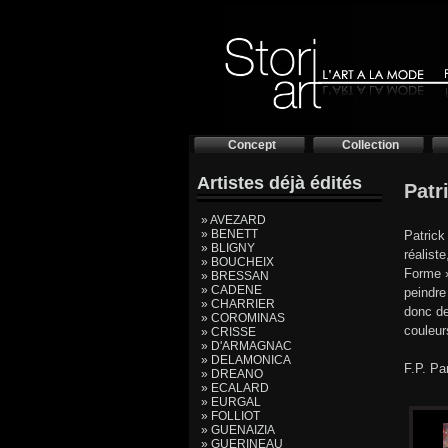
Concept
Collection
Artistes déjà édités
Pat
» AVEZARD
» BENETT
Patrick
» BLIGNY
réalist
» BOUCHEIX
Forme »
» BRESSAN
» CADENE
peindre
» CHARRIER
donc de
» COROMINAS
couleur
» CRISSE
» D'ARMAGNAC
» DELAMONICA
F.P. Pa
» DREANO
» ECALARD
» EURGAL
» FOLLIOT
» GUENAIZIA
» GUERINEAU