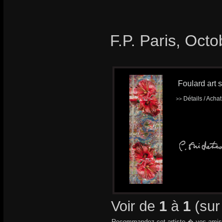
F.P. Paris, Oct
Foulard art s
Détails / Acha
>>
Voir de
1
à
1
(su
Recommandez cet artiste � vos amis