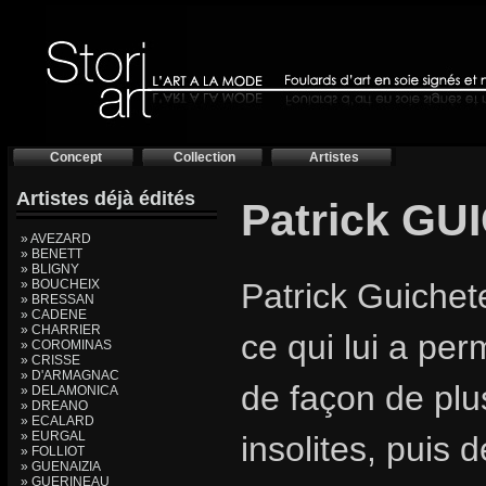
Concept
Collection
Artistes
Artistes déjà édités
Patrick G
» AVEZARD
» BENETT
» BLIGNY
» BOUCHEIX
Patrick Guichete
» BRESSAN
» CADENE
» CHARRIER
ce qui lui a per
» COROMINAS
» CRISSE
» D'ARMAGNAC
de façon de plu
» DELAMONICA
» DREANO
» ECALARD
» EURGAL
insolites, puis 
» FOLLIOT
» GUENAIZIA
» GUERINEAU