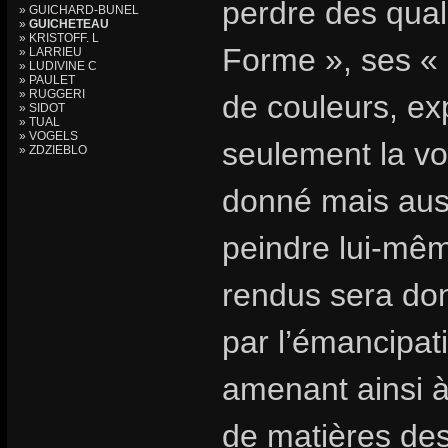
perdre des quali
» GUICHARD-BUNEL
»
GUICHETEAU
» KRISTOFF. L
Forme », ses « F
» LARRIEU
» LUDIVINE C
» PAULET
» RUGGERI
de couleurs, e
» SIDOT
» TUAL
» VOGELS
seulement la vol
» ZDZIEBLO
donné mais auss
peindre lui-mê
rendus sera don
par l’émancipati
amenant ainsi à 
de matières des 