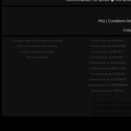
|
FAQ
Conditions Gé
Copy
Concept original du foulard numéroté
Foulard soie art AMARAL
Tous les foulards d'art en soie
Foulard soie art AVEZARD
Artistes déjà sur foulards
Foulard soie art BENETT
Tous les artistes
Foulard soie art BLIGNY
Foulard soie art BOUCHEIX
Foulard soie art BRESSAN
Foulard soie art CADENE
Foulard soie art CHARRIER
Foulard soie art COROMINAS
Foulard soie art CRISSE
Personalisez vos plac
Impression de tissus 
Ecole de surf au Pays