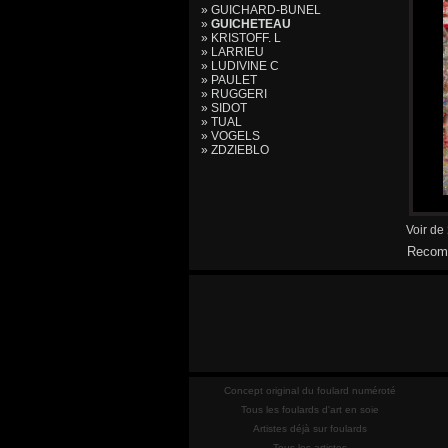
» GUICHARD-BUNEL
»
GUICHETEAU
» KRISTOFF. L
» LARRIEU
» LUDIVINE C
» PAULET
» RUGGERI
» SIDOT
» TUAL
» VOGELS
» ZDZIEBLO
Voir de
Recomm
Concept original du foulard numéroté
Tous les foulards d'art en soie
Artistes déjà sur foulards
Tous les artistes