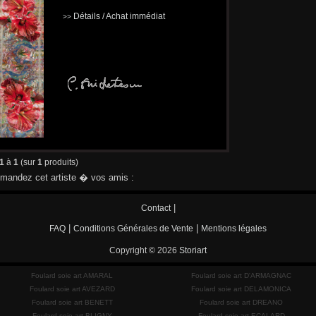
Détails / Achat immédiat
>>
1
à
1
(sur
1
produits)
andez cet artiste � vos amis :
|
Contact
|
|
FAQ
Conditions Générales de Vente
Mentions légales
Copyright © 2026
Storiart
Foulard soie art AMARAL
Foulard soie art D'ARMAGNAC
Foulard soie art AVEZARD
Foulard soie art DELAMONICA
Foulard soie art BENETT
Foulard soie art DREANO
Foulard soie art BLIGNY
Foulard soie art ECALARD