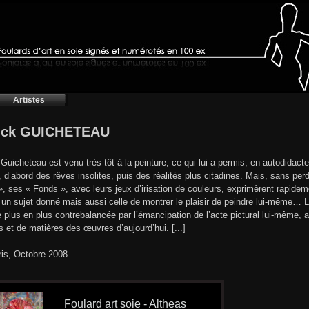
Artistes
rick GUICHETEAU
 Guicheteau est venu très tôt à la peinture, ce qui lui a permis, en autodidact
e, d’abord des rêves insolites, puis des réalités plus citadines. Mais, sans perd
, ses « Fonds », avec leurs jeux d’irisation de couleurs, exprimèrent rapideme
 un sujet donné mais aussi celle de montrer le plaisir de peindre lui-même… 
 plus en plus contrebalancée par l’émancipation de l’acte pictural lui-même, a
s et de matières des œuvres d’aujourd’hui. [...]
ris, Octobre 2008
Foulard art soie - Altheas