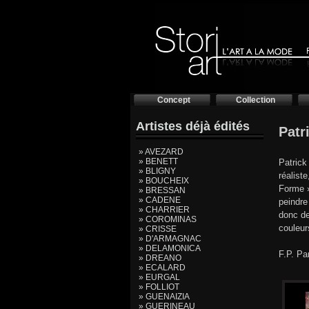
Concept
Collection
Artistes déjà édités
Pat
» AVEZARD
» BENETT
Patrick
» BLIGNY
réalist
» BOUCHEIX
Forme »
» BRESSAN
» CADENE
peindre
» CHARRIER
donc de
» COROMINAS
couleur
» CRISSE
» D'ARMAGNAC
» DELAMONICA
F.P. Pa
» DREANO
» ECALARD
» EURGAL
» FOLLIOT
» GUENAIZIA
» GUERINEAU