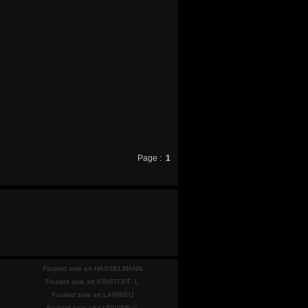
Page :
1
Foulard soie art HASSELMANN
Foulard soie art KRISTOFF. L
Foulard soie art LARRIEU
Foulard soie art LUDIVINE C