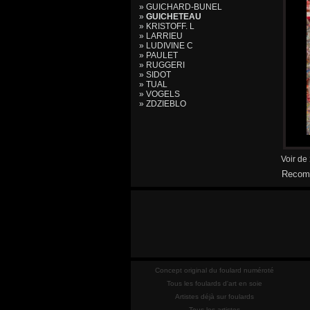
» GUICHARD-BUNEL
»
GUICHETEAU
» KRISTOFF. L
» LARRIEU
» LUDIVINE C
» PAULET
» RUGGERI
» SIDOT
» TUAL
» VOGELS
» ZDZIEBLO
Voir de
Recomm
Concept original du foulard numéroté
Tous les foulards d'art en soie
Artistes déjà sur foulards
Tous les artistes