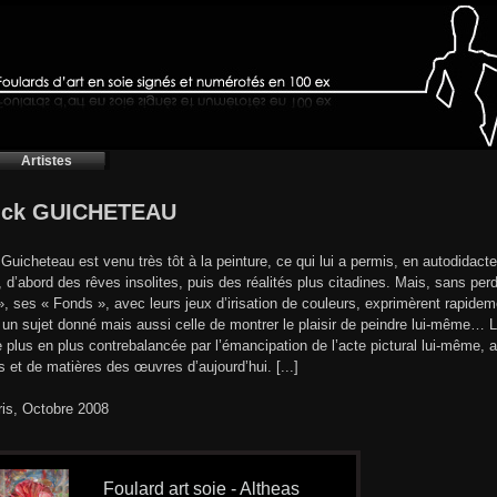
Artistes
rick GUICHETEAU
 Guicheteau est venu très tôt à la peinture, ce qui lui a permis, en autodidact
e, d’abord des rêves insolites, puis des réalités plus citadines. Mais, sans perd
, ses « Fonds », avec leurs jeux d’irisation de couleurs, exprimèrent rapideme
 un sujet donné mais aussi celle de montrer le plaisir de peindre lui-même… 
 plus en plus contrebalancée par l’émancipation de l’acte pictural lui-même, a
s et de matières des œuvres d’aujourd’hui. [...]
ris, Octobre 2008
Foulard art soie - Altheas