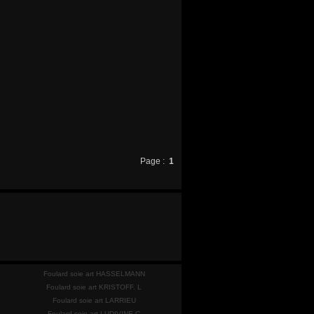
Page :
1
Foulard soie art HASSELMANN
Foulard soie art KRISTOFF. L
Foulard soie art LARRIEU
Foulard soie art LUDIVINE C