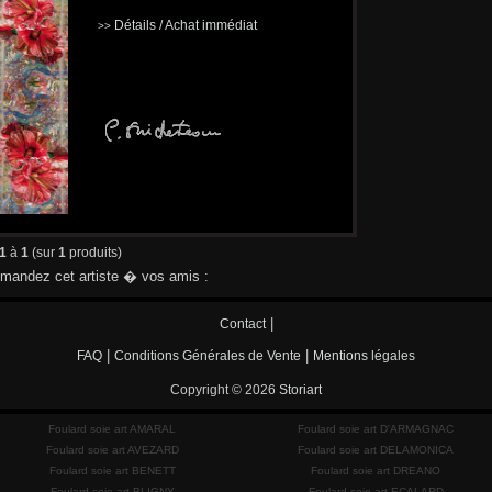
Détails / Achat immédiat
>>
1
à
1
(sur
1
produits)
andez cet artiste � vos amis :
|
Contact
|
|
FAQ
Conditions Générales de Vente
Mentions légales
Copyright © 2026
Storiart
Foulard soie art AMARAL
Foulard soie art D'ARMAGNAC
Foulard soie art AVEZARD
Foulard soie art DELAMONICA
Foulard soie art BENETT
Foulard soie art DREANO
Foulard soie art BLIGNY
Foulard soie art ECALARD