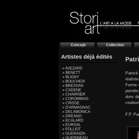
Concept
Collection
Artistes déjà édités
Pat
» AVEZARD
» BENETT
Patrick
» BLIGNY
réalist
» BOUCHEIX
Forme »
» BRESSAN
» CADENE
peindre
» CHARRIER
donc de
» COROMINAS
couleur
» CRISSE
» D'ARMAGNAC
» DELAMONICA
F.P. Pa
» DREANO
» ECALARD
» EURGAL
» FOLLIOT
» GUENAIZIA
» GUERINEAU