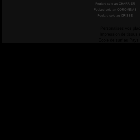
Foulard soie art CHARRIER
Foulard soie art COROMINAS
Foulard soie art CRISSE
Personalisez vos plac
Impression de tissus 
Ecole de surf au Pays