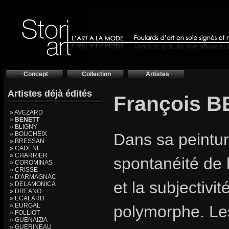
Concept
Collection
Artistes
Artistes déjà édités
François 
» AVEZARD
»
BENETT
» BLIGNY
» BOUCHEIX
Dans sa peinture
» BRESSAN
» CADENE
» CHARRIER
spontanéité de 
» COROMINAS
» CRISSE
» D'ARMAGNAC
et la subjectivi
» DELAMONICA
» DREANO
» ECALARD
» EURGAL
polymorphe. Le
» FOLLIOT
» GUENAIZIA
» GUERINEAU