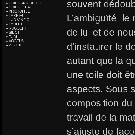
souvent dédoub
» GUICHARD-BUNEL
» GUICHETEAU
» KRISTOFF. L
L’ambiguïté, le 
» LARRIEU
» LUDIVINE C
» PAULET
» RUGGERI
de lui et de nou
» SIDOT
» TUAL
» VOGELS
d’instaurer le do
» ZDZIEBLO
autant que la qu
une toile doit ê
aspects. Sous s
composition du s
travail de la ma
s’ajuste de faç