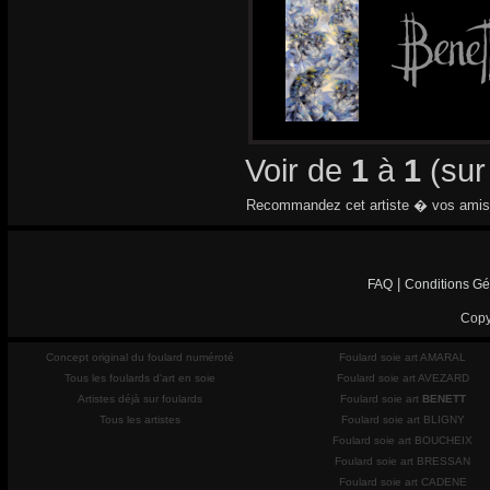
Voir de
1
à
1
(su
Recommandez cet artiste � vos amis
|
FAQ
Conditions Gé
Copy
Concept original du foulard numéroté
Foulard soie art AMARAL
Tous les foulards d'art en soie
Foulard soie art AVEZARD
Artistes déjà sur foulards
Foulard soie art
BENETT
Tous les artistes
Foulard soie art BLIGNY
Foulard soie art BOUCHEIX
Foulard soie art BRESSAN
Foulard soie art CADENE