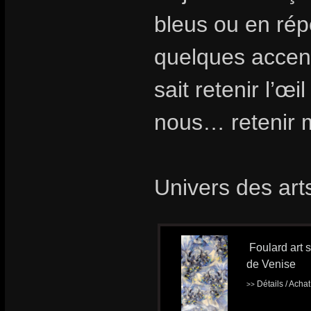
bleus ou en rép
quelques accent
sait retenir l’œ
nous… retenir m
Univers des art
Foulard art 
de Venise
Détails / Acha
>>