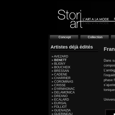
Concept
Collection
Artistes déjà édités
Fra
» AVEZARD
»
BENETT
Dans sa
» BLIGNY
composi
» BOUCHEIX
L’ambig
» BRESSAN
» CADENE
l’inqui
» CHARRIER
phase f
» COROMINAS
s’ajust
» CRISSE
» D'ARMAGNAC
tonique
» DELAMONICA
» DREANO
Univers
» ECALARD
» EURGAL
» FOLLIOT
» GUENAIZIA
» GUERINEAU