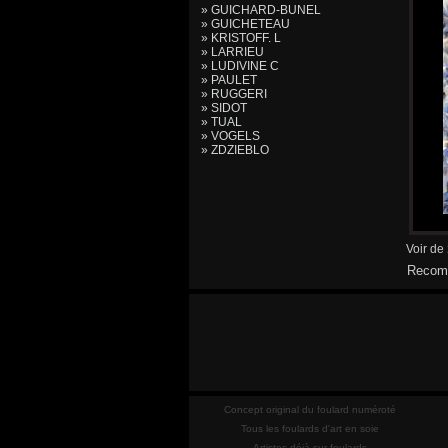
» GUICHARD-BUNEL
» GUICHETEAU
» KRISTOFF. L
» LARRIEU
» LUDIVINE C
» PAULET
» RUGGERI
» SIDOT
» TUAL
» VOGELS
» ZDZIEBLO
Voir de
Recomm
Concept original du foulard numéroté
Tous les foulards d'art en soie
Artistes déjà sur foulards