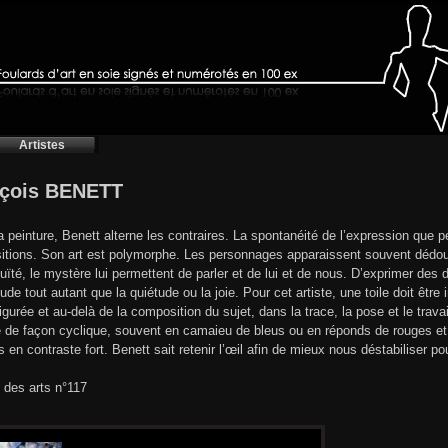
Artistes
nçois BENETT
 peinture, Benett alterne les contraires. La spontanéité de l’expression que pe
tions. Son art est polymorphe. Les personnages apparaissent souvent dédo
uïté, le mystère lui permettent de parler et de lui et de nous. D’exprimer des du
étude tout autant que la quiétude ou la joie. Pour cet artiste, une toile doit êt
igurée et au-delà de la composition du sujet, dans la trace, la pose et le trava
e de façon cyclique, souvent en camaieu de bleus ou en réponds de rouges e
s en contraste fort. Benett sait retenir l’œil afin de mieux nous déstabiliser 
 des arts n°117