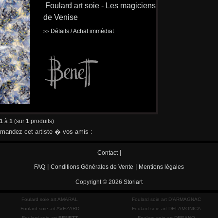
Foulard art soie - Les magiciens
de Venise
Détails / Achat immédiat
>>
1
à
1
(sur
1
produits)
andez cet artiste � vos amis :
|
Contact
|
|
FAQ
Conditions Générales de Vente
Mentions légales
Copyright © 2026
Storiart
Foulard soie art AMARAL
Foulard soie art D'ARMAGNAC
Foulard soie art AVEZARD
Foulard soie art DELAMONICA
Foulard soie art
BENETT
Foulard soie art DREANO