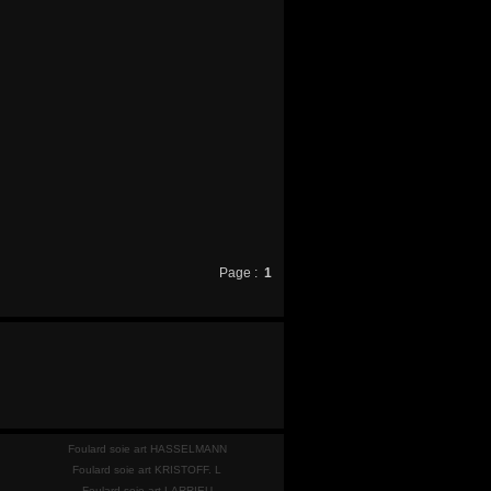
Page :
1
Foulard soie art HASSELMANN
Foulard soie art KRISTOFF. L
Foulard soie art LARRIEU