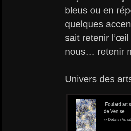
bleus ou en rép
quelques accent
sait retenir l’œ
nous… retenir m
Univers des art
Foulard art 
de Venise
Détails / Acha
>>