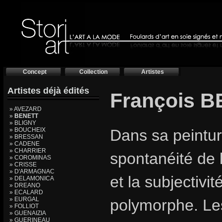
Concept
Collection
Artistes
Artistes déjà édités
François 
» AVEZARD
»
BENETT
» BLIGNY
» BOUCHEIX
Dans sa peinture
» BRESSAN
» CADENE
» CHARRIER
spontanéité de 
» COROMINAS
» CRISSE
» D'ARMAGNAC
et la subjectivi
» DELAMONICA
» DREANO
» ECALARD
» EURGAL
polymorphe. Le
» FOLLIOT
» GUENAIZIA
» GUERINEAU