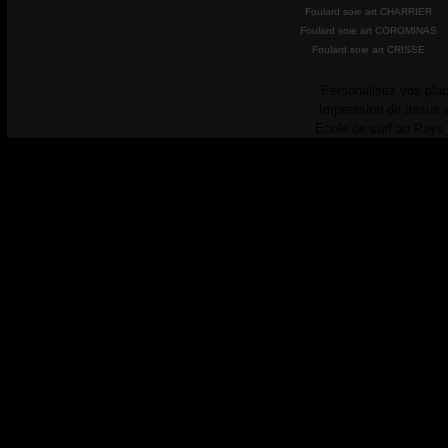
Foulard soie art CHARRIER
Foulard soie art COROMINAS
Foulard soie art CRISSE
Personalisez vos plac
Impression de tissus 
Ecole de surf au Pays