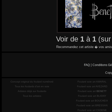
Voir de
1
à
1
(su
Recommandez cet artiste � vos amis
|
FAQ
Conditions Gé
Copy
Concept original du foulard numéroté
Foulard soie art AMARAL
Tous les foulards d'art en soie
Foulard soie art AVEZARD
Artistes déjà sur foulards
Foulard soie art
BENETT
Tous les artistes
Foulard soie art BLIGNY
Foulard soie art BOUCHEIX
Foulard soie art BRESSAN
Foulard soie art CADENE