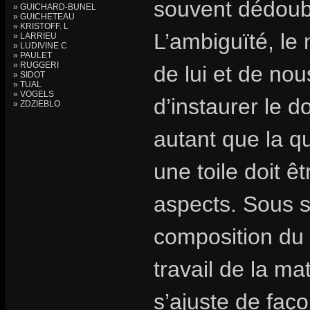
souvent dédoub
» GUICHARD-BUNEL
» GUICHETEAU
» KRISTOFF. L
L’ambiguïté, le 
» LARRIEU
» LUDIVINE C
» PAULET
» RUGGERI
de lui et de nou
» SIDOT
» TUAL
» VOGELS
d’instaurer le do
» ZDZIEBLO
autant que la qu
une toile doit ê
aspects. Sous s
composition du s
travail de la ma
s’ajuste de faç