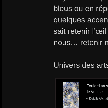
bleus ou en rép
quelques accent
sait retenir l’œ
nous… retenir m
Univers des art
Foulard art 
de Venise
Détails / Acha
>>