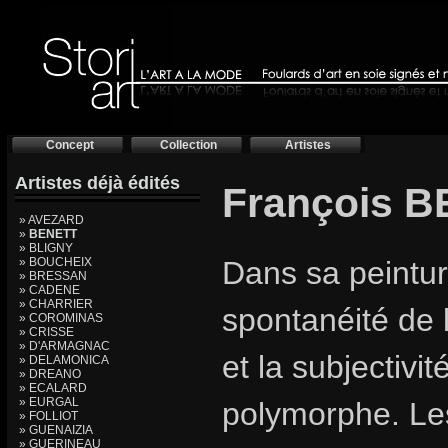
Concept
Collection
Artistes
Artistes déjà édités
François 
» AVEZARD
»
BENETT
» BLIGNY
» BOUCHEIX
Dans sa peinture
» BRESSAN
» CADENE
» CHARRIER
spontanéité de 
» COROMINAS
» CRISSE
» D'ARMAGNAC
et la subjectivi
» DELAMONICA
» DREANO
» ECALARD
» EURGAL
polymorphe. Le
» FOLLIOT
» GUENAIZIA
» GUERINEAU