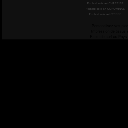
Foulard soie art CHARRIER
Foulard soie art COROMINAS
Foulard soie art CRISSE
Personalisez vos plac
Impression de tissus 
Ecole de surf au Pays