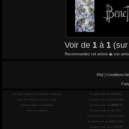
Voir de
1
à
1
(su
Recommandez cet artiste � vos amis
|
FAQ
Conditions Gé
Copy
Concept original du foulard numéroté
Foulard soie art AMARAL
Tous les foulards d'art en soie
Foulard soie art AVEZARD
Artistes déjà sur foulards
Foulard soie art
BENETT
Tous les artistes
Foulard soie art BLIGNY
Foulard soie art BOUCHEIX
Foulard soie art BRESSAN
Foulard soie art CADENE