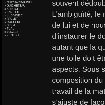
souvent dédoub
» GUICHARD-BUNEL
» GUICHETEAU
» KRISTOFF. L
L’ambiguïté, le 
» LARRIEU
» LUDIVINE C
» PAULET
» RUGGERI
de lui et de nou
» SIDOT
» TUAL
» VOGELS
d’instaurer le do
» ZDZIEBLO
autant que la qu
une toile doit ê
aspects. Sous s
composition du s
travail de la ma
s’ajuste de faç