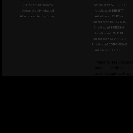
All the art silk scarves
Art silk scarf AVEZARD
Artists already adapted
Art silk scarf BENETT
All artists edited by Storiart
Art silk scarf BLIGNY
Art silk scarf BOUCHEIX
Art silk scarf BRESSAN
Art silk scarf CADENE
Art silk scarf CHARRIER
Art silk scarf COROMINAS
Art silk scarf CRISSE
Personalisez vos plac
Impression de tissus 
Ecole de surf au Pays