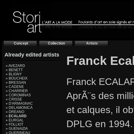
Concept
Collection
Artists
Already edited artists
Franck Eca
» AVEZARD
» BENETT
» BLIGNY
» BOUCHEIX
Franck ECALAR
» BRESSAN
» CADENE
» CHARRIER
AprÃ¨s des milli
» COROMINAS
» CRISSE
» D'ARMAGNAC
et calques, il 
» DELAMONICA
» DREANO
»
ECALARD
» EURGAL
DPLG en 1994. I
» FOLLIOT
» GUENAIZIA
» GUERINEAU