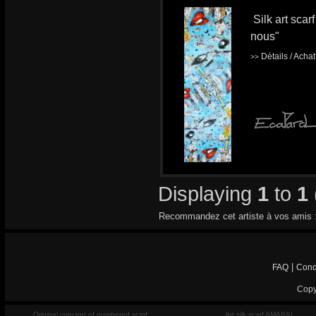
Silk art scar
nous"
Détails / Acha
>>
Displaying
1
to
1
Recommandez cet artiste à vos amis 
|
FAQ
Cond
Copy
Original concept of numbered scarf
Art silk scarf AMARAL