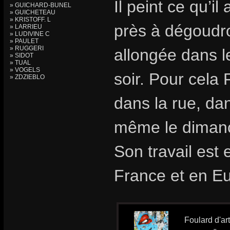
Il peint ce qu’i
» GUICHARD-BUNEL
» GUICHETEAU
» KRISTOFF. L
près à dégoudr
» LARRIEU
» LUDIVINE C
» PAULET
» RUGGERI
allongée dans l
» SIDOT
» TUAL
» VOGELS
soir. Pour cela 
» ZDZIEBLO
dans la rue, dan
même le diman
Son travail est
France et en E
Foulard d'ar