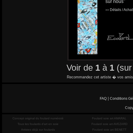
sur nous"
Détails / Acha
>>
Voir de
1
à
1
(su
Recommandez cet artiste � vos amis
|
FAQ
Conditions Gé
Copy
Concept original du foulard numéroté
Foulard soie art AMARAL
Tous les foulards d'art en soie
Foulard soie art AVEZARD
Artistes déjà sur foulards
Foulard soie art BENETT