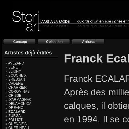
Concept
Collection
Artistes
Artistes déjà édités
Franck Eca
» AVEZARD
» BENETT
» BLIGNY
» BOUCHEIX
Franck ECALAR
» BRESSAN
» CADENE
» CHARRIER
Après des millie
» COROMINAS
» CRISSE
» D'ARMAGNAC
calques, il obt
» DELAMONICA
» DREANO
»
ECALARD
» EURGAL
en 1994. Il se 
» FOLLIOT
» GUENAIZIA
» GUERINEAU