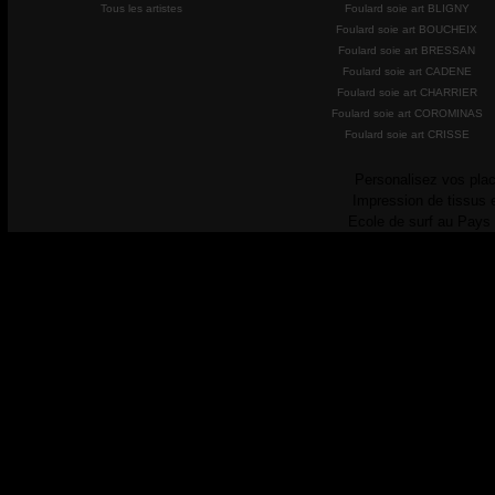
Tous les artistes
Foulard soie art BLIGNY
Foulard soie art BOUCHEIX
Foulard soie art BRESSAN
Foulard soie art CADENE
Foulard soie art CHARRIER
Foulard soie art COROMINAS
Foulard soie art CRISSE
Personalisez vos plac
Impression de tissus 
Ecole de surf au Pays