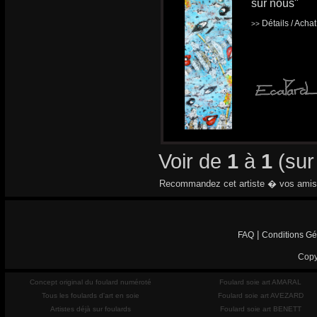
sur nous"
Détails / Acha
>>
Voir de
1
à
1
(su
Recommandez cet artiste � vos amis
|
FAQ
Conditions Gé
Copy
Concept original du foulard numéroté
Foulard soie art AMARAL
Tous les foulards d'art en soie
Foulard soie art AVEZARD
Artistes déjà sur foulards
Foulard soie art BENETT