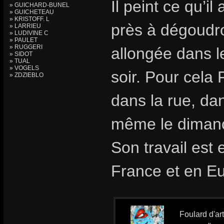
Il peint ce qu’i
» GUICHARD-BUNEL
» GUICHETEAU
» KRISTOFF. L
près à dégoudr
» LARRIEU
» LUDIVINE C
» PAULET
» RUGGERI
allongée dans l
» SIDOT
» TUAL
» VOGELS
soir. Pour cela 
» ZDZIEBLO
dans la rue, dan
même le diman
Son travail est
France et en E
Foulard d'ar