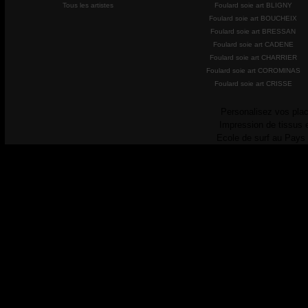
Tous les artistes
Foulard soie art BLIGNY
Foulard soie art BOUCHEIX
Foulard soie art BRESSAN
Foulard soie art CADENE
Foulard soie art CHARRIER
Foulard soie art COROMINAS
Foulard soie art CRISSE
Personalisez vos plac
Impression de tissus 
Ecole de surf au Pays