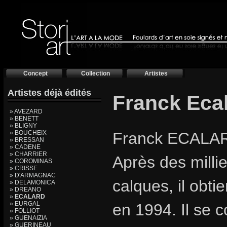
Concept
Collection
Artistes
Artistes déjà édités
Franck Eca
» AVEZARD
» BENETT
» BLIGNY
» BOUCHEIX
Franck ECALAR
» BRESSAN
» CADENE
» CHARRIER
Après des millie
» COROMINAS
» CRISSE
» D'ARMAGNAC
calques, il obt
» DELAMONICA
» DREANO
»
ECALARD
» EURGAL
en 1994. Il se 
» FOLLIOT
» GUENAIZIA
» GUERINEAU