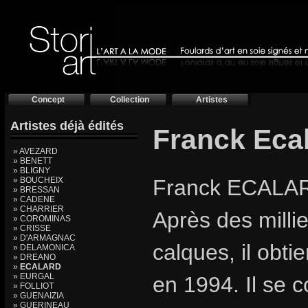
Concept
Collection
Artistes
Artistes déjà édités
Franck Eca
» AVEZARD
» BENETT
» BLIGNY
» BOUCHEIX
Franck ECALAR
» BRESSAN
» CADENE
» CHARRIER
Après des millie
» COROMINAS
» CRISSE
» D'ARMAGNAC
calques, il obt
» DELAMONICA
» DREANO
»
ECALARD
» EURGAL
en 1994. Il se 
» FOLLIOT
» GUENAIZIA
» GUERINEAU