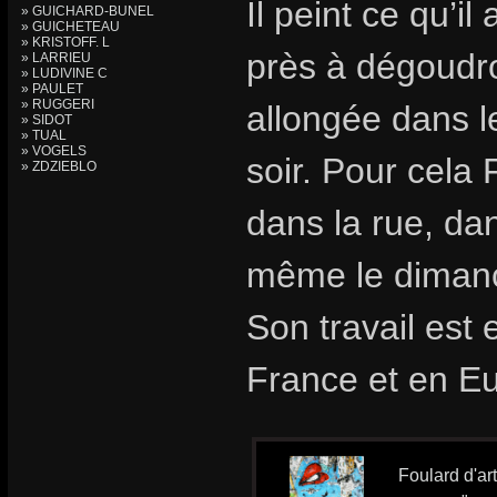
Il peint ce qu’i
» GUICHARD-BUNEL
» GUICHETEAU
» KRISTOFF. L
près à dégoudr
» LARRIEU
» LUDIVINE C
» PAULET
» RUGGERI
allongée dans l
» SIDOT
» TUAL
» VOGELS
soir. Pour cela 
» ZDZIEBLO
dans la rue, dan
même le diman
Son travail est
France et en E
Foulard d'ar