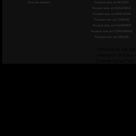
Tous les artistes
Foulard soie art BLIGNY
Foulard soie art BOUCHEIX
Foulard soie art BRESSAN
Foulard soie art CADENE
Foulard soie art CHARRIER
Foulard soie art COROMINAS
Foulard soie art CRISSE
Personalisez vos plac
Impression de tissus 
Ecole de surf au Pays