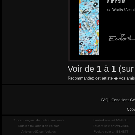
sur nous"
Détails / Acha
>>
Voir de
1
à
1
(su
Recommandez cet artiste � vos amis
|
FAQ
Conditions Gé
Copy
Concept original du foulard numéroté
Foulard soie art AMARAL
Tous les foulards d'art en soie
Foulard soie art AVEZARD
Artistes déjà sur foulards
Foulard soie art BENETT