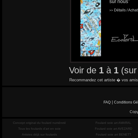
sur nous"
Détails / Acha
>>
Voir de
1
à
1
(su
Recommandez cet artiste � vos amis
|
FAQ
Conditions Gé
Copy
Concept original du foulard numéroté
Foulard soie art AMARAL
Tous les foulards d'art en soie
Foulard soie art AVEZARD
Artistes déjà sur foulards
Foulard soie art BENETT