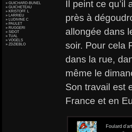
Il peint ce qu’i
» GUICHARD-BUNEL
» GUICHETEAU
» KRISTOFF. L
près à dégoudr
» LARRIEU
» LUDIVINE C
» PAULET
» RUGGERI
allongée dans l
» SIDOT
» TUAL
» VOGELS
soir. Pour cela 
» ZDZIEBLO
dans la rue, dan
même le diman
Son travail est
France et en E
Foulard d'ar