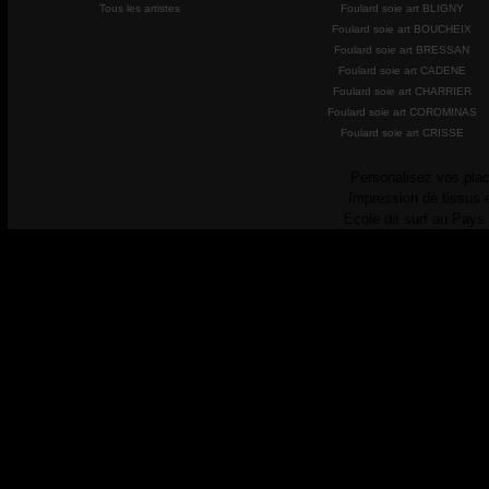
Tous les artistes
Foulard soie art BLIGNY
Foulard soie art BOUCHEIX
Foulard soie art BRESSAN
Foulard soie art CADENE
Foulard soie art CHARRIER
Foulard soie art COROMINAS
Foulard soie art CRISSE
Personalisez vos plac
Impression de tissus 
Ecole de surf au Pays