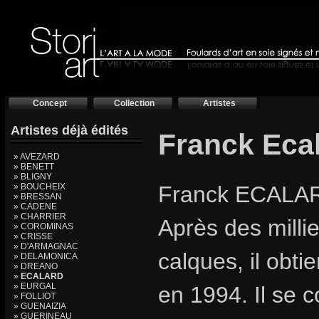
Concept
Collection
Artistes
Artistes déjà édités
Franck Eca
» AVEZARD
» BENETT
» BLIGNY
» BOUCHEIX
Franck ECALAR
» BRESSAN
» CADENE
» CHARRIER
Après des millie
» COROMINAS
» CRISSE
» D'ARMAGNAC
calques, il obt
» DELAMONICA
» DREANO
»
ECALARD
» EURGAL
en 1994. Il se 
» FOLLIOT
» GUENAIZIA
» GUERINEAU