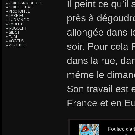
Il peint ce qu’i
» GUICHARD-BUNEL
» GUICHETEAU
» KRISTOFF. L
près à dégoudr
» LARRIEU
» LUDIVINE C
» PAULET
» RUGGERI
allongée dans l
» SIDOT
» TUAL
» VOGELS
soir. Pour cela 
» ZDZIEBLO
dans la rue, dan
même le diman
Son travail est
France et en E
Foulard d'ar