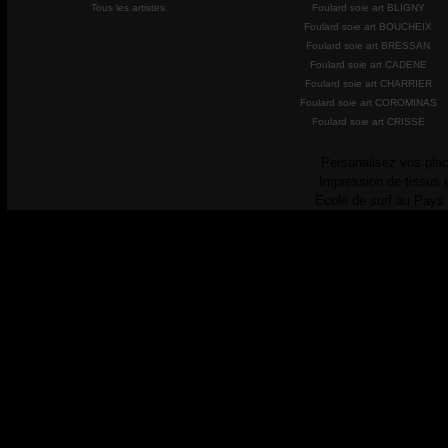
Tous les artistes
Foulard soie art BLIGNY
Foulard soie art BOUCHEIX
Foulard soie art BRESSAN
Foulard soie art CADENE
Foulard soie art CHARRIER
Foulard soie art COROMINAS
Foulard soie art CRISSE
Personalisez vos plac
Impression de tissus 
Ecole de surf au Pays