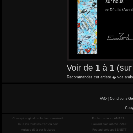
sur nous"
Détails / Acha
>>
Voir de
1
à
1
(su
Recommandez cet artiste � vos amis
|
FAQ
Conditions Gé
Copy
Concept original du foulard numéroté
Foulard soie art AMARAL
Tous les foulards d'art en soie
Foulard soie art AVEZARD
Artistes déjà sur foulards
Foulard soie art BENETT