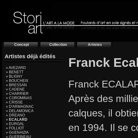
Concept
Collection
Artistes
Artistes déjà édités
Franck Eca
» AVEZARD
» BENETT
» BLIGNY
» BOUCHEIX
Franck ECALAR
» BRESSAN
» CADENE
» CHARRIER
Après des millie
» COROMINAS
» CRISSE
» D'ARMAGNAC
calques, il obt
» DELAMONICA
» DREANO
»
ECALARD
» EURGAL
en 1994. Il se 
» FOLLIOT
» GUENAIZIA
» GUERINEAU