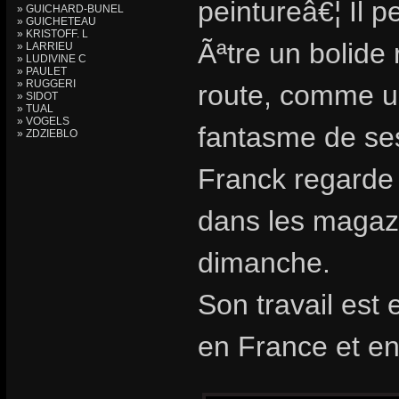
peintureâ€¦ Il 
» GUICHARD-BUNEL
» GUICHETEAU
» KRISTOFF. L
Ãªtre un bolid
» LARRIEU
» LUDIVINE C
» PAULET
» RUGGERI
route, comme u
» SIDOT
» TUAL
» VOGELS
fantasme de ses
» ZDZIEBLO
Franck regarde e
dans les magazi
dimanche.
Son travail est
en France et e