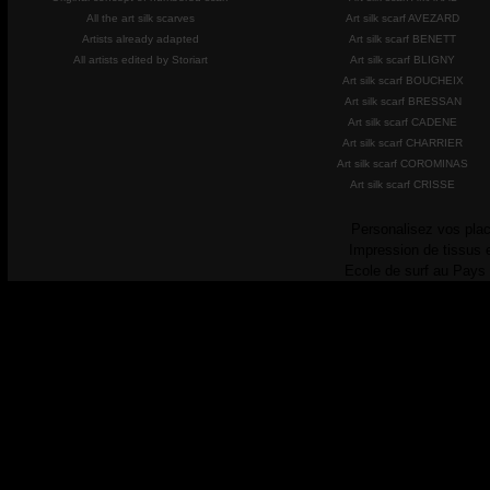
All the art silk scarves
Art silk scarf AVEZARD
Artists already adapted
Art silk scarf BENETT
All artists edited by Storiart
Art silk scarf BLIGNY
Art silk scarf BOUCHEIX
Art silk scarf BRESSAN
Art silk scarf CADENE
Art silk scarf CHARRIER
Art silk scarf COROMINAS
Art silk scarf CRISSE
Personalisez vos plac
Impression de tissus 
Ecole de surf au Pays