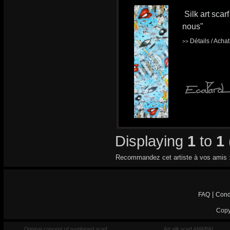
Silk art scar
nous"
Détails / Acha
>>
Displaying
1
to
1
Recommandez cet artiste à vos amis 
|
FAQ
Cond
Copy
Original concept of numbered scarf
Art silk scarf AMARAL