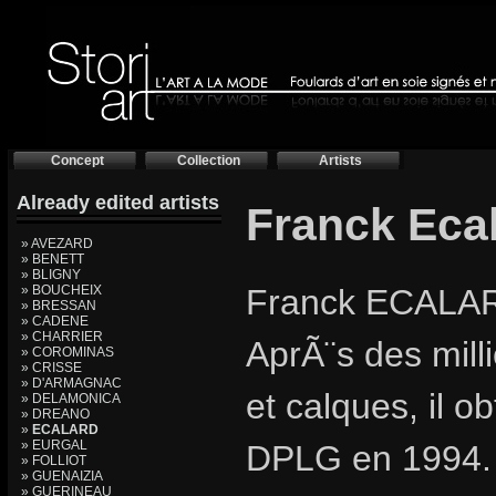
Concept
Collection
Artists
Already edited artists
Franck Eca
» AVEZARD
» BENETT
» BLIGNY
» BOUCHEIX
Franck ECALAR
» BRESSAN
» CADENE
» CHARRIER
AprÃ¨s des milli
» COROMINAS
» CRISSE
» D'ARMAGNAC
et calques, il 
» DELAMONICA
» DREANO
»
ECALARD
» EURGAL
DPLG en 1994. I
» FOLLIOT
» GUENAIZIA
» GUERINEAU