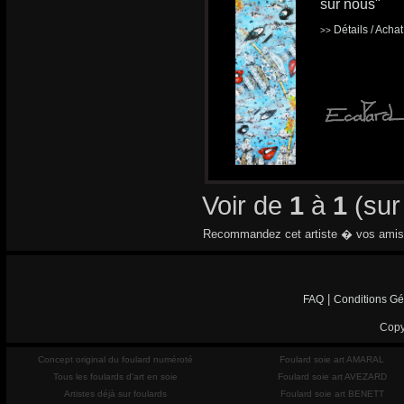
sur nous"
Détails / Acha
>>
Voir de
1
à
1
(su
Recommandez cet artiste � vos amis
|
FAQ
Conditions Gé
Copy
Concept original du foulard numéroté
Foulard soie art AMARAL
Tous les foulards d'art en soie
Foulard soie art AVEZARD
Artistes déjà sur foulards
Foulard soie art BENETT