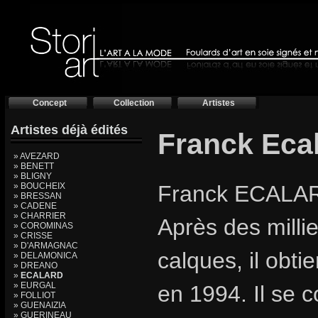
Concept
Collection
Artistes
Artistes déjà édités
Franck Eca
» AVEZARD
» BENETT
» BLIGNY
» BOUCHEIX
Franck ECALAR
» BRESSAN
» CADENE
» CHARRIER
Après des millie
» COROMINAS
» CRISSE
» D'ARMAGNAC
calques, il obt
» DELAMONICA
» DREANO
»
ECALARD
» EURGAL
en 1994. Il se 
» FOLLIOT
» GUENAIZIA
» GUERINEAU