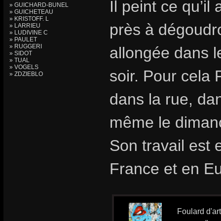
Il peint ce qu’i
» GUICHARD-BUNEL
» GUICHETEAU
» KRISTOFF. L
près à dégoudr
» LARRIEU
» LUDIVINE C
» PAULET
» RUGGERI
allongée dans l
» SIDOT
» TUAL
» VOGELS
soir. Pour cela 
» ZDZIEBLO
dans la rue, dan
même le diman
Son travail est
France et en E
Foulard d'ar