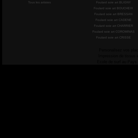
Tous les artistes
Foulard soie art BLIGNY
Foulard soie art BOUCHEIX
Foulard soie art BRESSAN
Foulard soie art CADENE
Foulard soie art CHARRIER
Foulard soie art COROMINAS
Foulard soie art CRISSE
Personalisez vos plac
Impression de tissus 
Ecole de surf au Pays