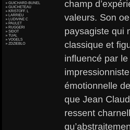
champ d’expérie
» GUICHARD-BUNEL
» GUICHETEAU
» KRISTOFF. L
valeurs. Son oe
» LARRIEU
» LUDIVINE C
» PAULET
» RUGGERI
paysagiste qui 
» SIDOT
» TUAL
» VOGELS
classique et fig
» ZDZIEBLO
influencé par le
impressionniste
émotionnelle de 
que Jean Claude 
ressent charnell
qu’abstraitement