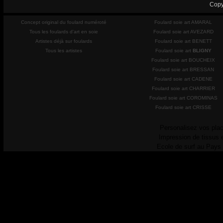
Copy
Concept original du foulard numéroté
Foulard soie art AMARAL
Tous les foulards d'art en soie
Foulard soie art AVEZARD
Artistes déjà sur foulards
Foulard soie art BENETT
Tous les artistes
Foulard soie art
BLIGNY
Foulard soie art BOUCHEIX
Foulard soie art BRESSAN
Foulard soie art CADENE
Foulard soie art CHARRIER
Foulard soie art COROMINAS
Foulard soie art CRISSE
Personalisez vos plac
Impression de tissus 
Ecole de surf au Pays