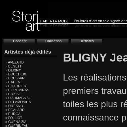
Concept
Collection
Artistes
Artistes déjà édités
BLIGNY Je
» AVEZARD
» BENETT
»
BLIGNY
» BOUCHEIX
Les réalisation
» BRESSAN
» CADENE
» CHARRIER
premiers trava
» COROMINAS
» CRISSE
» D'ARMAGNAC
toiles les plus 
» DELAMONICA
» DREANO
» ECALARD
» EURGAL
connaissance pa
» FOLLIOT
» GUENAIZIA
» GUERINEAU