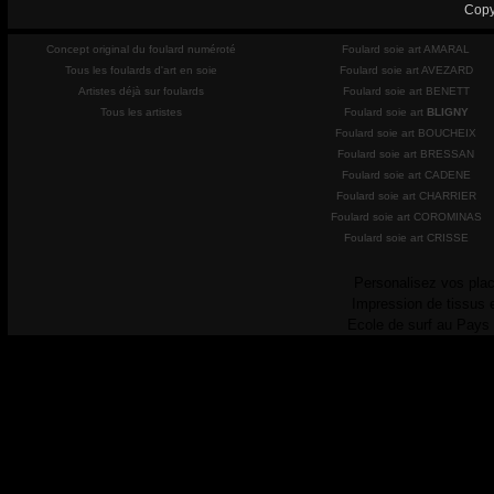
Copy
Concept original du foulard numéroté
Foulard soie art AMARAL
Tous les foulards d'art en soie
Foulard soie art AVEZARD
Artistes déjà sur foulards
Foulard soie art BENETT
Tous les artistes
Foulard soie art
BLIGNY
Foulard soie art BOUCHEIX
Foulard soie art BRESSAN
Foulard soie art CADENE
Foulard soie art CHARRIER
Foulard soie art COROMINAS
Foulard soie art CRISSE
Personalisez vos plac
Impression de tissus 
Ecole de surf au Pays