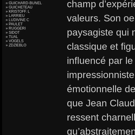
champ d’expérie
» GUICHARD-BUNEL
» GUICHETEAU
» KRISTOFF. L
valeurs. Son oe
» LARRIEU
» LUDIVINE C
» PAULET
» RUGGERI
paysagiste qui 
» SIDOT
» TUAL
» VOGELS
classique et fig
» ZDZIEBLO
influencé par le
impressionniste
émotionnelle de 
que Jean Claude 
ressent charnell
qu’abstraitement