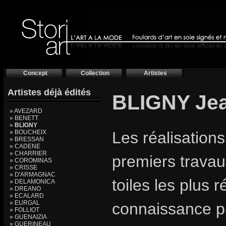
Concept
Collection
Artistes
Artistes déjà édités
BLIGNY Je
» AVEZARD
» BENETT
»
BLIGNY
» BOUCHEIX
Les réalisation
» BRESSAN
» CADENE
» CHARRIER
premiers trava
» COROMINAS
» CRISSE
» D'ARMAGNAC
toiles les plus 
» DELAMONICA
» DREANO
» ECALARD
» EURGAL
connaissance pa
» FOLLIOT
» GUENAIZIA
» GUERINEAU