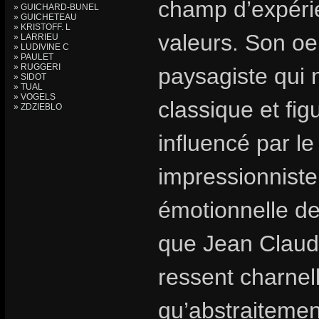
champ d’expérie
» GUICHARD-BUNEL
» GUICHETEAU
» KRISTOFF. L
valeurs. Son oe
» LARRIEU
» LUDIVINE C
» PAULET
» RUGGERI
paysagiste qui 
» SIDOT
» TUAL
» VOGELS
classique et fig
» ZDZIEBLO
influencé par le
impressionniste
émotionnelle de 
que Jean Claude 
ressent charnell
qu’abstraitement