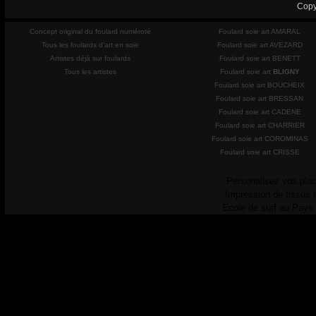
Copy
Concept original du foulard numéroté
Foulard soie art AMARAL
Tous les foulards d'art en soie
Foulard soie art AVEZARD
Artistes déjà sur foulards
Foulard soie art BENETT
Tous les artistes
Foulard soie art
BLIGNY
Foulard soie art BOUCHEIX
Foulard soie art BRESSAN
Foulard soie art CADENE
Foulard soie art CHARRIER
Foulard soie art COROMINAS
Foulard soie art CRISSE
Personalisez vos plac
Impression de tissus 
Ecole de surf au Pays