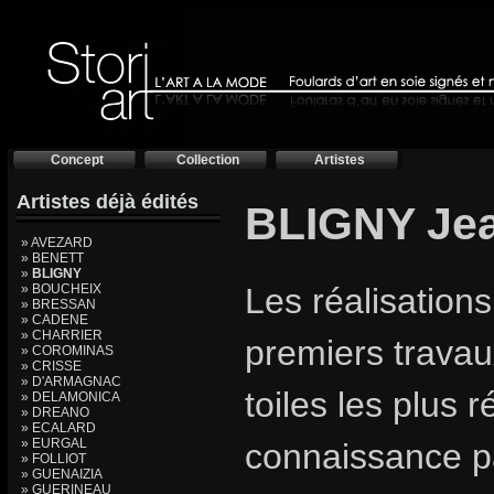
Concept
Collection
Artistes
Artistes déjà édités
BLIGNY Je
» AVEZARD
» BENETT
»
BLIGNY
» BOUCHEIX
Les réalisation
» BRESSAN
» CADENE
» CHARRIER
premiers trava
» COROMINAS
» CRISSE
» D'ARMAGNAC
toiles les plus 
» DELAMONICA
» DREANO
» ECALARD
» EURGAL
connaissance pa
» FOLLIOT
» GUENAIZIA
» GUERINEAU