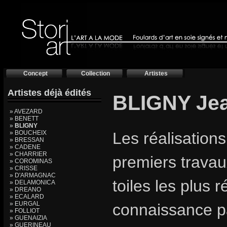
Concept
Collection
Artistes
Artistes déjà édités
BLIGNY Je
» AVEZARD
» BENETT
»
BLIGNY
» BOUCHEIX
Les réalisation
» BRESSAN
» CADENE
» CHARRIER
premiers trava
» COROMINAS
» CRISSE
» D'ARMAGNAC
toiles les plus 
» DELAMONICA
» DREANO
» ECALARD
» EURGAL
connaissance pa
» FOLLIOT
» GUENAIZIA
» GUERINEAU