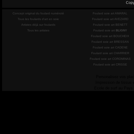
Copy
Concept original du foulard numéroté
Foulard soie art AMARAL
Tous les foulards d'art en soie
Foulard soie art AVEZARD
Artistes déjà sur foulards
Foulard soie art BENETT
Tous les artistes
Foulard soie art
BLIGNY
Foulard soie art BOUCHEIX
Foulard soie art BRESSAN
Foulard soie art CADENE
Foulard soie art CHARRIER
Foulard soie art COROMINAS
Foulard soie art CRISSE
Personalisez vos plac
Impression de tissus 
Ecole de surf au Pays