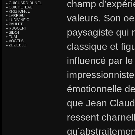
champ d’expérie
» GUICHARD-BUNEL
» GUICHETEAU
» KRISTOFF. L
valeurs. Son oe
» LARRIEU
» LUDIVINE C
» PAULET
» RUGGERI
paysagiste qui 
» SIDOT
» TUAL
» VOGELS
classique et fig
» ZDZIEBLO
influencé par le
impressionniste
émotionnelle de 
que Jean Claude 
ressent charnell
qu’abstraitement