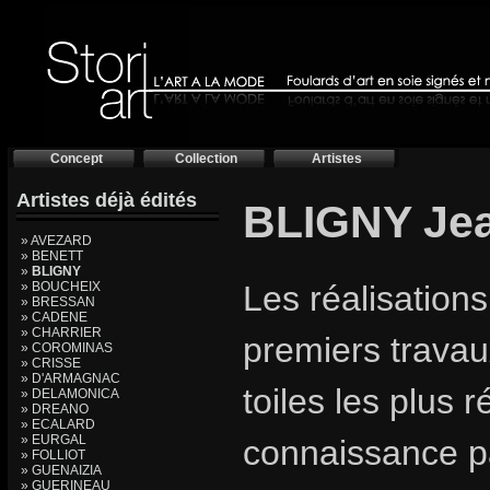
Concept
Collection
Artistes
Artistes déjà édités
BLIGNY Je
» AVEZARD
» BENETT
»
BLIGNY
» BOUCHEIX
Les réalisation
» BRESSAN
» CADENE
» CHARRIER
premiers trava
» COROMINAS
» CRISSE
» D'ARMAGNAC
toiles les plus 
» DELAMONICA
» DREANO
» ECALARD
» EURGAL
connaissance pa
» FOLLIOT
» GUENAIZIA
» GUERINEAU