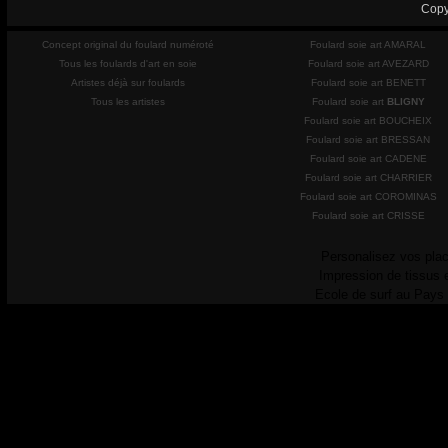
Copy
Concept original du foulard numéroté
Foulard soie art AMARAL
Tous les foulards d'art en soie
Foulard soie art AVEZARD
Artistes déjà sur foulards
Foulard soie art BENETT
Tous les artistes
Foulard soie art
BLIGNY
Foulard soie art BOUCHEIX
Foulard soie art BRESSAN
Foulard soie art CADENE
Foulard soie art CHARRIER
Foulard soie art COROMINAS
Foulard soie art CRISSE
Personalisez vos plac
Impression de tissus 
Ecole de surf au Pays