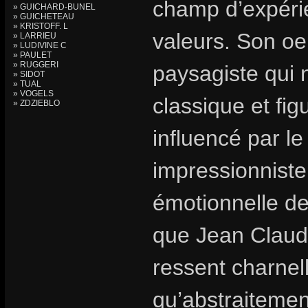
champ d’expérie
» GUICHARD-BUNEL
» GUICHETEAU
» KRISTOFF. L
valeurs. Son oe
» LARRIEU
» LUDIVINE C
» PAULET
» RUGGERI
paysagiste qui 
» SIDOT
» TUAL
» VOGELS
classique et fig
» ZDZIEBLO
influencé par le
impressionniste
émotionnelle de 
que Jean Claude 
ressent charnell
qu’abstraitement