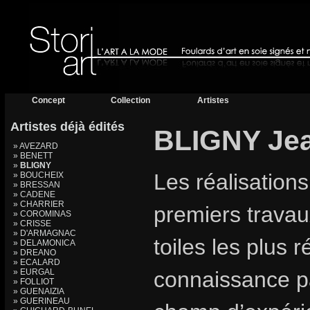
Concept
Collection
Artistes
Artistes déjà édités
BLIGNY Je
» AVEZARD
» BENETT
»
BLIGNY
Les réalisation
» BOUCHEIX
» BRESSAN
» CADENE
» CHARRIER
premiers trava
» COROMINAS
» CRISSE
» D'ARMAGNAC
toiles les plus 
» DELAMONICA
» DREANO
» ECALARD
» EURGAL
connaissance pa
» FOLLIOT
» GUENAIZIA
» GUERINEAU