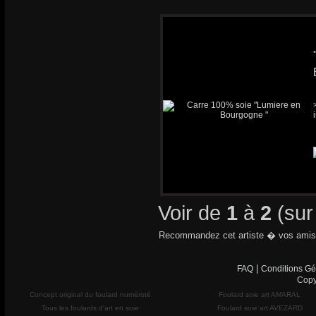
Voir de
1
à
2
(su
Recommandez cet artiste � vos amis
|
FAQ
Conditions Gé
Copy
Concept original du foulard numéroté
Foulard soie art AMARAL
Tous les foulards d'art en soie
Foulard soie art AVEZARD