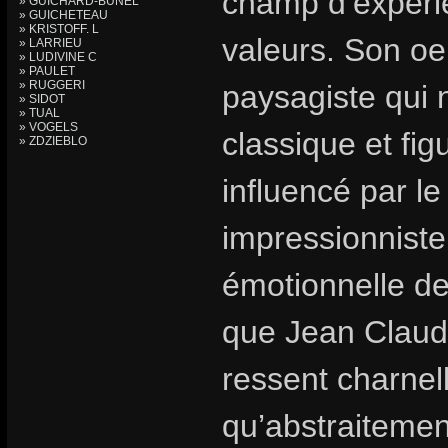
champ d’expérie
» GUICHARD-BUNEL
» GUICHETEAU
» KRISTOFF. L
valeurs. Son oe
» LARRIEU
» LUDIVINE C
» PAULET
» RUGGERI
paysagiste qui 
» SIDOT
» TUAL
» VOGELS
classique et fig
» ZDZIEBLO
influencé par le
impressionniste
émotionnelle de 
que Jean Claude 
ressent charnell
qu’abstraitement