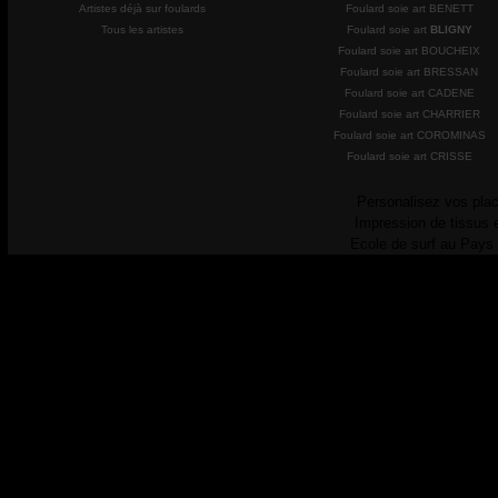
Artistes déjà sur foulards
Foulard soie art BENETT
Tous les artistes
Foulard soie art
BLIGNY
Foulard soie art BOUCHEIX
Foulard soie art BRESSAN
Foulard soie art CADENE
Foulard soie art CHARRIER
Foulard soie art COROMINAS
Foulard soie art CRISSE
Personalisez vos plac
Impression de tissus 
Ecole de surf au Pays