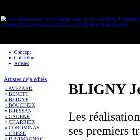
Concept
Collection
Artistes
Artistes déjà édités
BLIGNY Je
» AVEZARD
» BENETT
»
BLIGNY
» BOUCHEIX
» BRESSAN
Les réalisatio
» CADENE
» CHARRIER
ses premiers t
» COROMINAS
» CRISSE
» D'ARMAGNAC