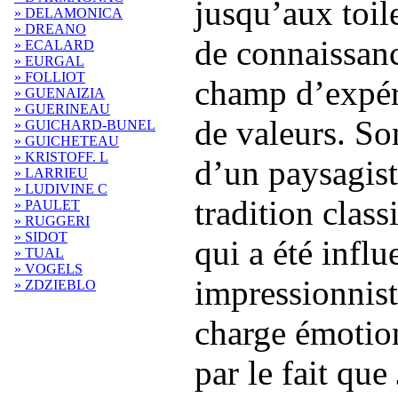
jusqu’aux toile
» DELAMONICA
» DREANO
de connaissanc
» ECALARD
» EURGAL
» FOLLIOT
champ d’expéri
» GUENAIZIA
» GUERINEAU
de valeurs. So
» GUICHARD-BUNEL
» GUICHETEAU
» KRISTOFF. L
d’un paysagist
» LARRIEU
» LUDIVINE C
tradition class
» PAULET
» RUGGERI
» SIDOT
qui a été influ
» TUAL
» VOGELS
impressionnist
» ZDZIEBLO
charge émotion
par le fait qu