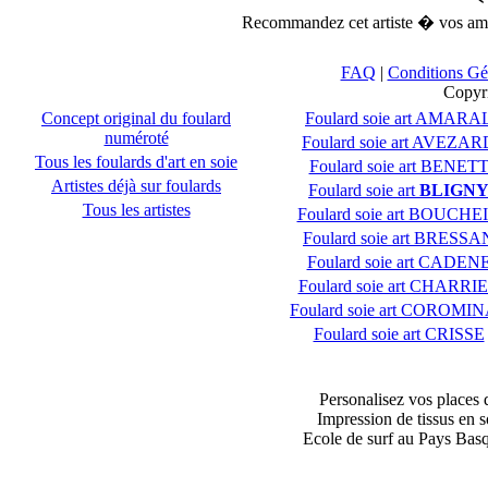
Recommandez cet artiste � vos ami
FAQ
|
Conditions Gé
Copyr
Concept original du foulard
Foulard soie art AMARA
numéroté
Foulard soie art AVEZAR
Tous les foulards d'art en soie
Foulard soie art BENET
Artistes déjà sur foulards
Foulard soie art
BLIGN
Tous les artistes
Foulard soie art BOUCHE
Foulard soie art BRESSA
Foulard soie art CADEN
Foulard soie art CHARRI
Foulard soie art COROMI
Foulard soie art CRISSE
Personalisez vos places 
Impression de tissus en s
Ecole de surf au Pays Bas