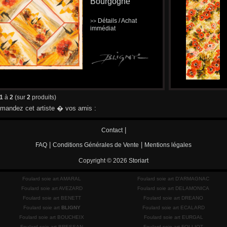
Bourgogne "
Détails / Achat
>>
immédiat
1
à
2
(sur
2
produits)
andez cet artiste � vos amis :
|
Contact
|
|
FAQ
Conditions Générales de Vente
Mentions légales
Copyright © 2026
Storiart
Foulard soie art AMARAL
Foulard soie art D'ARMAGNAC
Foulard soie art AVEZARD
Foulard soie art DELAMONICA
Foulard soie art BENETT
Foulard soie art DREANO
Foulard soie art
BLIGNY
Foulard soie art ECALARD
Foulard soie art BOUCHEIX
Foulard soie art EURGAL
Foulard soie art BRESSAN
Foulard soie art FOLLIOT