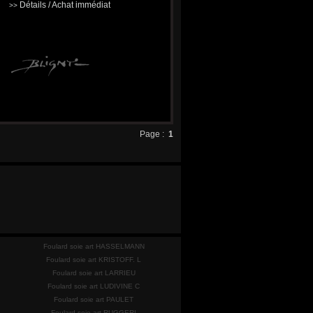
Détails / Achat immédiat
>>
Page :
1
Foulard soie art HASSELMANN
Foulard soie art KRISTOFF. L
Foulard soie art LARRIEU
Foulard soie art LUDIVINE C
Foulard soie art PAULET
Foulard soie art RUGGERI