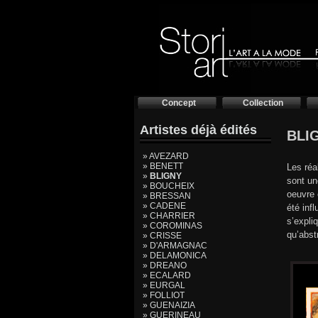
Concept
Collection
Artistes déjà édités
BLIG
» AVEZARD
» BENETT
Les réa
»
BLIGNY
sont un
» BOUCHEIX
oeuvre 
» BRESSAN
» CADENE
été inf
» CHARRIER
s’expli
» COROMINAS
qu’abst
» CRISSE
» D'ARMAGNAC
» DELAMONICA
» DREANO
» ECALARD
» EURGAL
» FOLLIOT
» GUENAIZIA
» GUERINEAU