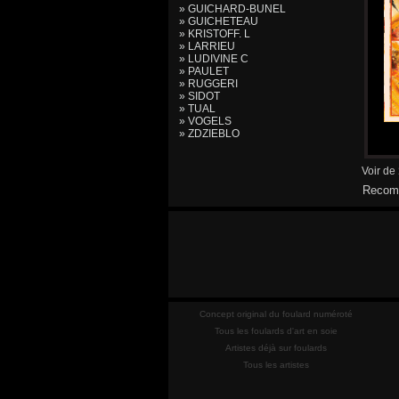
» GUICHARD-BUNEL
» GUICHETEAU
» KRISTOFF. L
» LARRIEU
» LUDIVINE C
» PAULET
» RUGGERI
» SIDOT
» TUAL
» VOGELS
» ZDZIEBLO
Voir de
Recomm
Concept original du foulard numéroté
Tous les foulards d'art en soie
Artistes déjà sur foulards
Tous les artistes