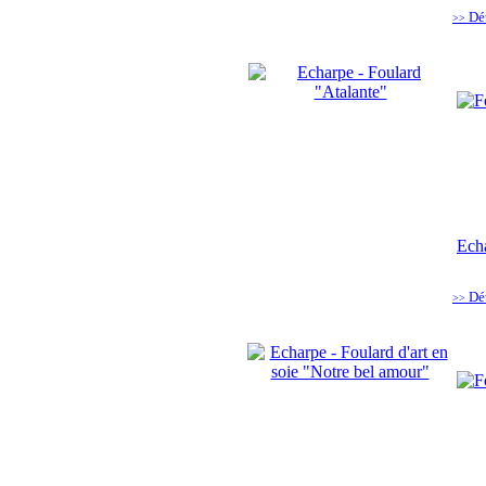
Dé
>>
Echa
Dé
>>