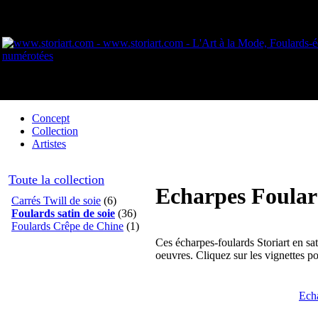
Concept
Collection
Artistes
Toute la collection
Echarpes Foular
Carrés Twill de soie
(6)
Foulards satin de soie
(36)
Foulards Crêpe de Chine
(1)
Ces écharpes-foulards Storiart en sat
oeuvres. Cliquez sur les vignettes pou
Echa