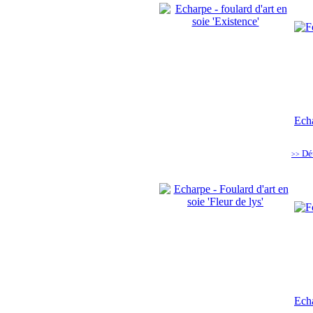
Echa
Dé
>>
Echa