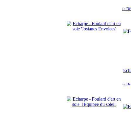
Dé
>>
Echa
Dé
>>