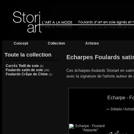
Concept
Collection
Artistes
Toute la collection
Echarpes Foulards sati
Carrés Twill de soie
(6)
Foulards satin de soie
Ces écharpes-foulards Storiart en sati
(36)
Foulards Crêpe de Chine
(1)
avec la signature de l'artiste auteur de
Echarpe - Fo
Détails / Acha
>>