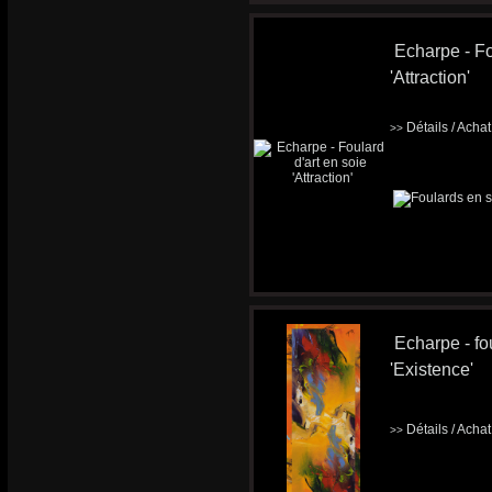
Echarpe - Fo
'Attraction'
Détails / Acha
>>
Echarpe - fou
'Existence'
Détails / Acha
>>