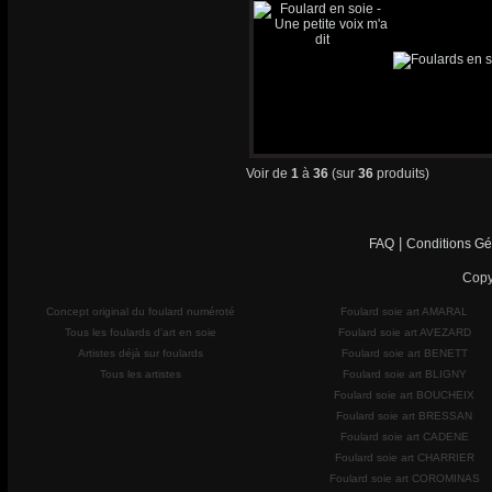
Voir de
1
à
36
(sur
36
produits)
|
FAQ
Conditions Gé
Copy
Concept original du foulard numéroté
Foulard soie art AMARAL
Tous les foulards d'art en soie
Foulard soie art AVEZARD
Artistes déjà sur foulards
Foulard soie art BENETT
Tous les artistes
Foulard soie art BLIGNY
Foulard soie art BOUCHEIX
Foulard soie art BRESSAN
Foulard soie art CADENE
Foulard soie art CHARRIER
Foulard soie art COROMINAS