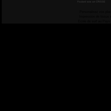
Foulard soie art CRISSE
Personalisez vos plac
Impression de tissus 
Ecole de surf au Pays