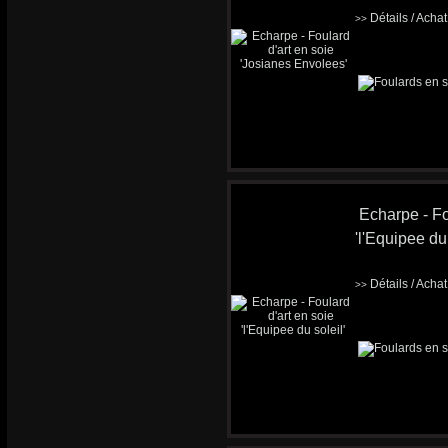
Détails / Acha
>>
Echarpe - Fo
'l'Equipee du 
Détails / Acha
>>