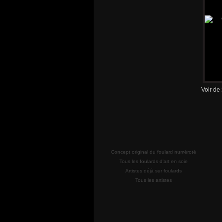
Voir de
Concept original du foulard numéroté
Tous les foulards d'art en soie
Artistes déjà sur foulards
Tous les artistes