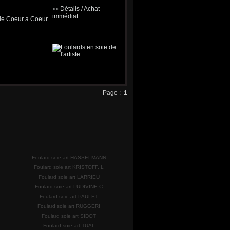
Détails / Achat
>>
immédiat
Page :
1
Foulard soie art HASSELMANN
Foulard soie art KRISTOFF. L
Foulard soie art LARRIEU
Foulard soie art LUDIVINE C
Foulard soie art PAULET
Foulard soie art RUGGERI
Foulard soie art SIDOT
Foulard soie art TUAL