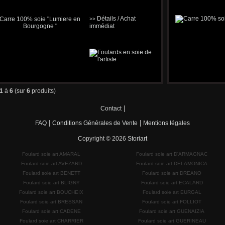
Détails / Achat
>>
immédiat
1
à
6
(sur
6
produits)
|
Contact
|
|
FAQ
Conditions Générales de Vente
Mentions légales
Copyright © 2026
Storiart
Foulard soie art AMARAL
Foulard soie art D'ARMAGNAC
Foulard soie art AVEZARD
Foulard soie art DELAMONICA
Foulard soie art BENETT
Foulard soie art DREANO
Foulard soie art BLIGNY
Foulard soie art ECALARD
Foulard soie art BOUCHEIX
Foulard soie art EURGAL
Foulard soie art BRESSAN
Foulard soie art FOLLIOT
Foulard soie art CADENE
Foulard soie art GUENAIZIA
Foulard soie art CHARRIER
Foulard soie art GUERINEAU