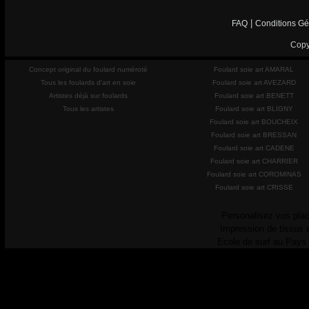
|
FAQ
Conditions Gé
Copy
Concept original du foulard numéroté
Foulard soie art AMARAL
Tous les foulards d'art en soie
Foulard soie art AVEZARD
Artistes déjà sur foulards
Foulard soie art BENETT
Tous les artistes
Foulard soie art BLIGNY
Foulard soie art BOUCHEIX
Foulard soie art BRESSAN
Foulard soie art CADENE
Foulard soie art CHARRIER
Foulard soie art COROMINAS
Foulard soie art CRISSE
Personalisez vos plac
Impression de tissus 
Ecole de surf au Pays