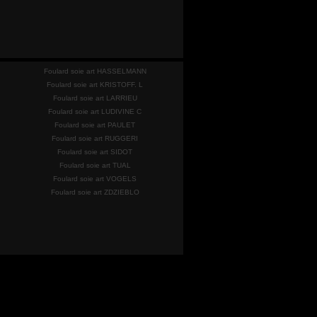
Foulard soie art HASSELMANN
Foulard soie art KRISTOFF. L
Foulard soie art LARRIEU
Foulard soie art LUDIVINE C
Foulard soie art PAULET
Foulard soie art RUGGERI
Foulard soie art SIDOT
Foulard soie art TUAL
Foulard soie art VOGELS
Foulard soie art ZDZIEBLO