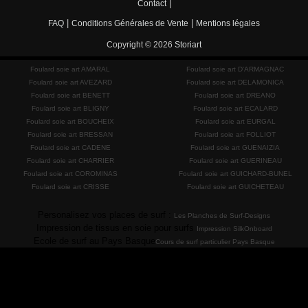
|
Contact
|
|
FAQ
Conditions Générales de Vente
Mentions légales
Copyright © 2026
Storiart
Foulard soie art AMARAL
Foulard soie art D'ARMAGNAC
Foulard soie art AVEZARD
Foulard soie art DELAMONICA
Foulard soie art BENETT
Foulard soie art DREANO
Foulard soie art BLIGNY
Foulard soie art ECALARD
Foulard soie art BOUCHEIX
Foulard soie art EURGAL
Foulard soie art BRESSAN
Foulard soie art FOLLIOT
Foulard soie art CADENE
Foulard soie art GUENAIZIA
Foulard soie art CHARRIER
Foulard soie art GUERINEAU
Foulard soie art COROMINAS
Foulard soie art GUICHARD-BUNEL
Foulard soie art CRISSE
Foulard soie art GUICHETEAU
Personalisez vos places de surf :
Les Planches de Surf-Designs
Impression de tissus en soie pour surfs
Impression SilkOnboard
Ecole de surf au Pays Basque
Cours de surf particulier Pays Basque