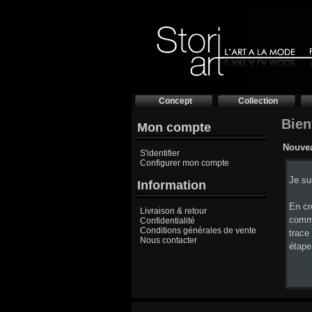
Concept
Collection
Bien
Mon compte
Nouve
S'identifier
Configurer mon compte
Je su
Information
En cr
Livraison & retour
comma
Confidentialité
Conditions générales de vente
trace
Nous contacter
étape