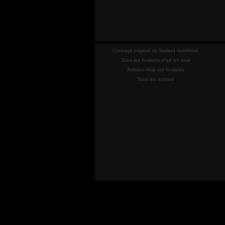
Concept original du foulard numéroté
Tous les foulards d'art en soie
Artistes déjà sur foulards
Tous les artistes