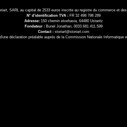
Storiart, SARL au capital de 2533 euros inscrite au registre du commerce et
N° d'identification TVA :
FR 32 498 798 289
Adresse:
150 chemin etxehasia, 64480 Ustaritz
Fondateur :
Bunel Jonathan, 0033.681.411.599
Contact :
storiart@storiart.com
et d'une déclaration préalable auprès de la Commission Nationale Informatique et