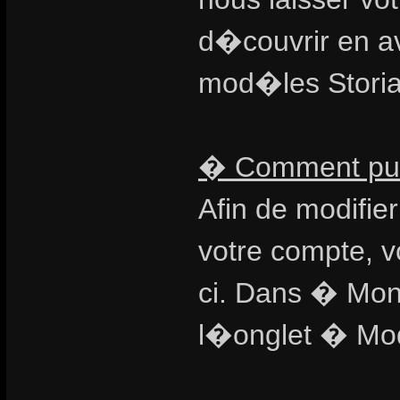
d�couvrir en a
mod�les Storiar
� Comment puis
Afin de modifie
votre compte, v
ci. Dans � Mon
l�onglet � Mod