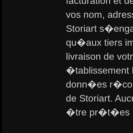
facturation et d
vos nom, adress
Storiart s�enga
qu�aux tiers i
livraison de vo
�tablissement 
donn�es r�colt
de Storiart. A
�tre pr�t�es �