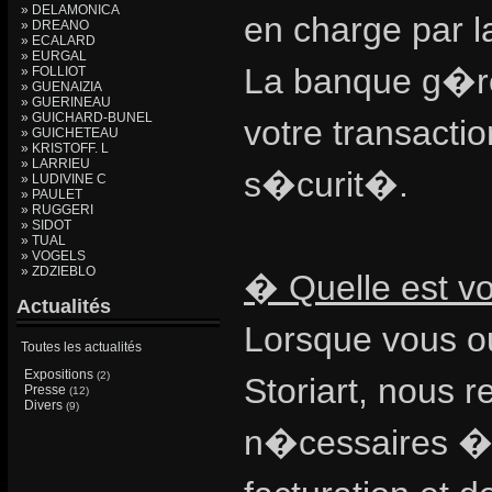
» DELAMONICA
en charge par 
» DREANO
» ECALARD
» EURGAL
La banque g�re
» FOLLIOT
» GUENAIZIA
» GUERINEAU
» GUICHARD-BUNEL
votre transacti
» GUICHETEAU
» KRISTOFF. L
» LARRIEU
s�curit�.
» LUDIVINE C
» PAULET
» RUGGERI
» SIDOT
» TUAL
» VOGELS
» ZDZIEBLO
� Quelle est vot
Actualités
Lorsque vous ou
Toutes les actualités
Expositions
(2)
Storiart, nous 
Presse
(12)
Divers
(9)
n�cessaires � 