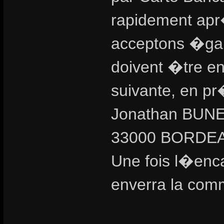
rapidement ap
acceptons �gal
doivent �tre e
suivante, en pr�
Jonathan BUNEL 
33000 BORDE
Une fois l�enca
enverra la com