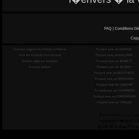
|
FAQ
Conditions Gé
Copy
Concept original du foulard numéroté
Foulard soie art AMARAL
Tous les foulards d'art en soie
Foulard soie art AVEZARD
Artistes déjà sur foulards
Foulard soie art BENETT
Tous les artistes
Foulard soie art BLIGNY
Foulard soie art BOUCHEIX
Foulard soie art BRESSAN
Foulard soie art CADENE
Foulard soie art CHARRIER
Foulard soie art COROMINAS
Foulard soie art CRISSE
Personalisez vos plac
Impression de tissus 
Ecole de surf au Pays