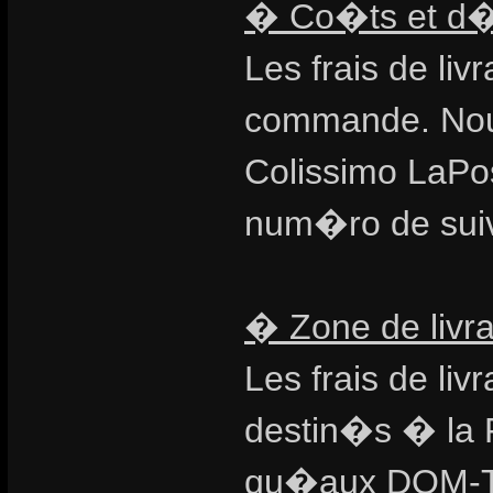
� Co�ts et d�la
Les frais de l
commande. Nou
Colissimo LaPos
num�ro de suivi
� Zone de livra
Les frais de li
destin�s � la 
qu�aux DOM-TO