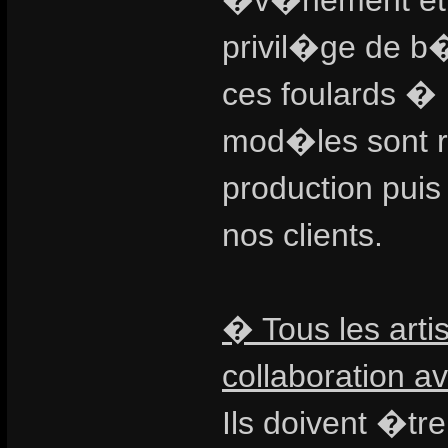
�v�nement et ai
privil�ge de b
ces foulards � 
mod�les sont 
production pui
nos clients.
� Tous les artis
collaboration av
Ils doivent �tr