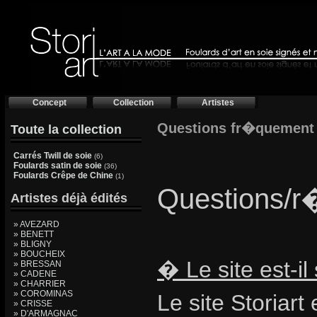
Concept
Collection
Artistes
Questions fr�quement
Toute la collection
Carrés Twill de soie
(6)
Foulards satin de soie
(36)
Foulards Crêpe de Chine
(1)
Questions/r�
Artistes déjà édités
» AVEZARD
» BENETT
» BLIGNY
» BOUCHEIX
� Le site est-i
» BRESSAN
» CADENE
» CHARRIER
» COROMINAS
Le site Storiar
» CRISSE
» D'ARMAGNAC