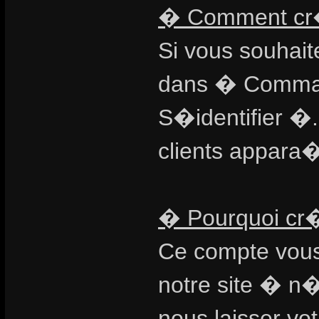
� Comment cr�e
Si vous souhait
dans � Comman
S�identifier �.
clients appara�
� Pourquoi cr�
Ce compte vous
notre site � n
nous laisser vo