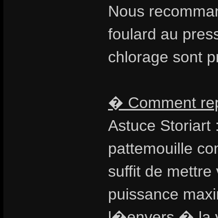
Nous recomman
foulard au pres
chlorage sont 
� Comment repa
Astuce Storiart
pattemouille co
suffit de mettre
puissance maxim
l�envers � la v