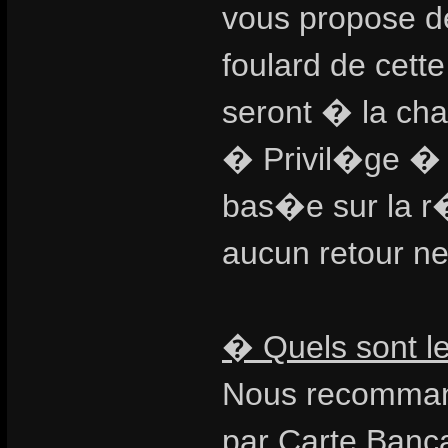
vous propose d
foulard de cette
seront � la cha
� Privil�ge �
bas�e sur la r�
aucun retour ne
� Quels sont l
Nous recomman
par Carte Bancai