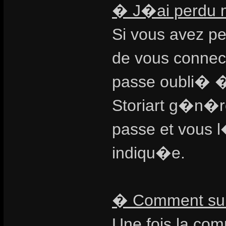
� J�ai perdu 
Si vous avez pe
de vous connect
passe oubli� � 
Storiart g�n�r
passe et vous 
indiqu�e.
� Comment su
Une fois la co