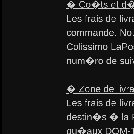
� Co�ts et d�la
Les frais de l
commande. Nou
Colissimo LaPos
num�ro de suivi
� Zone de livra
Les frais de li
destin�s � la 
qu�aux DOM-TO