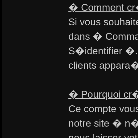
� Comment cr�e
Si vous souhait
dans � Comman
S�identifier �.
clients appara�
� Pourquoi cr�
Ce compte vous
notre site � n
nous laisser vo