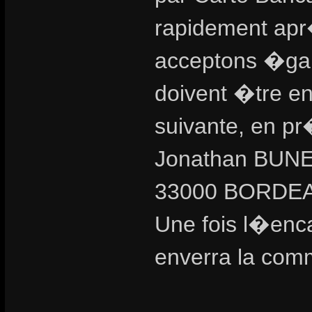
rapidement ap
acceptons �gal
doivent �tre e
suivante, en pr�
Jonathan BUNEL 
33000 BORDE
Une fois l�enca
enverra la com