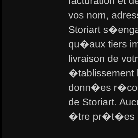
facturation et d
vos nom, adress
Storiart s�enga
qu�aux tiers i
livraison de vo
�tablissement 
donn�es r�colt
de Storiart. A
�tre pr�t�es �