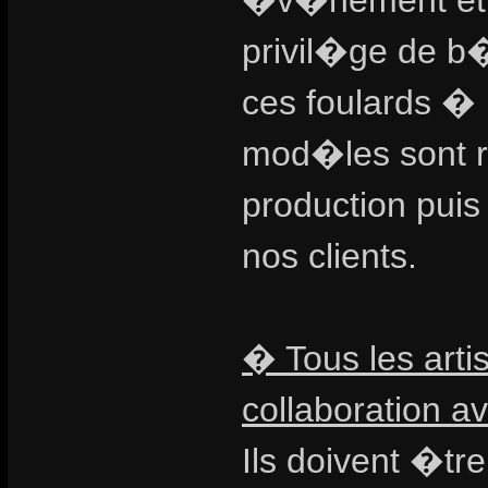
�v�nement et ai
privil�ge de b
ces foulards � 
mod�les sont 
production pui
nos clients.
� Tous les artis
collaboration av
Ils doivent �tr