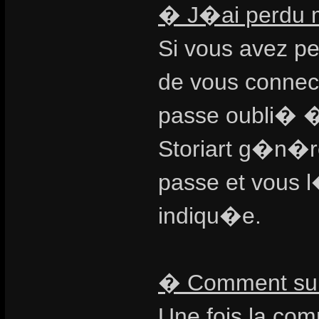
� J�ai perdu 
Si vous avez pe
de vous connect
passe oubli� � 
Storiart g�n�r
passe et vous 
indiqu�e.
� Comment su
Une fois la co