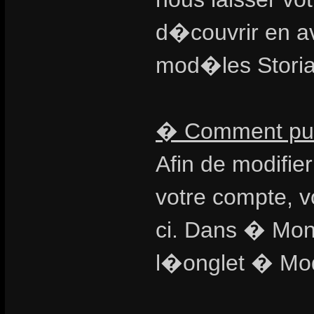
d�couvrir en a
mod�les Storiar
� Comment puis
Afin de modifie
votre compte, v
ci. Dans � Mon
l�onglet � Mod