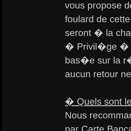
vous propose d
foulard de cette
seront � la cha
� Privil�ge �
bas�e sur la r�
aucun retour ne
� Quels sont l
Nous recomman
par Carte Bancai