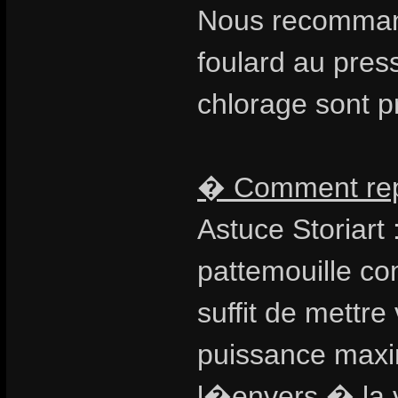
Nous recomman
foulard au pres
chlorage sont 
� Comment repa
Astuce Storiart
pattemouille co
suffit de mettre
puissance maxim
l�envers � la v