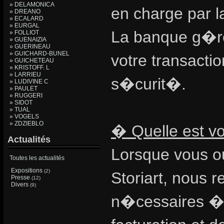
» DELAMONICA
en charge par 
» DREANO
» ECALARD
» EURGAL
La banque g�re
» FOLLIOT
» GUENAIZIA
» GUERINEAU
» GUICHARD-BUNEL
votre transacti
» GUICHETEAU
» KRISTOFF. L
» LARRIEU
s�curit�.
» LUDIVINE C
» PAULET
» RUGGERI
» SIDOT
» TUAL
» VOGELS
» ZDZIEBLO
� Quelle est vot
Actualités
Lorsque vous ou
Toutes les actualités
Expositions
(2)
Storiart, nous 
Presse
(12)
Divers
(9)
n�cessaires � 