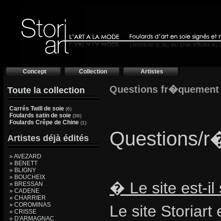
Concept
Collection
Artistes
Questions fr�quement
Toute la collection
Carrés Twill de soie
(6)
Foulards satin de soie
(36)
Foulards Crêpe de Chine
(1)
Questions/r�
Artistes déjà édités
» AVEZARD
» BENETT
» BLIGNY
» BOUCHEIX
� Le site est-i
» BRESSAN
» CADENE
» CHARRIER
» COROMINAS
Le site Storiar
» CRISSE
» D'ARMAGNAC