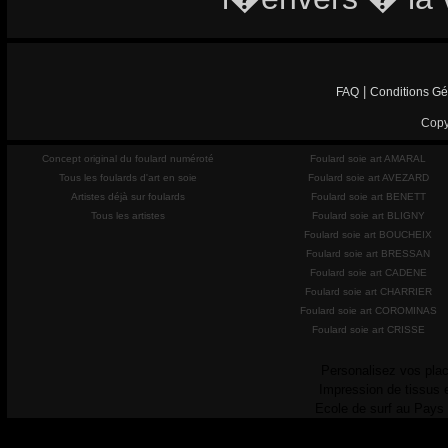
|
FAQ
Conditions Gé
Copy
Concept original du foulard numéroté
Foulard soie art AMARAL
Tous les foulards d'art en soie
Foulard soie art AVEZARD
Artistes déjà sur foulards
Foulard soie art BENETT
Tous les artistes
Foulard soie art BLIGNY
Foulard soie art BOUCHEIX
Foulard soie art BRESSAN
Foulard soie art CADENE
Foulard soie art CHARRIER
Foulard soie art COROMINAS
Foulard soie art CRISSE
Personalisez vos plac
Impression de tissus 
Ecole de surf au Pays