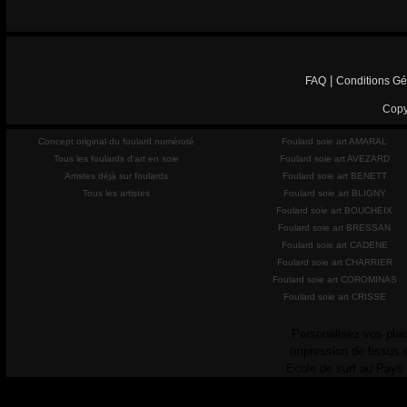
|
FAQ
Conditions Gé
Copy
Concept original du foulard numéroté
Foulard soie art AMARAL
Tous les foulards d'art en soie
Foulard soie art AVEZARD
Artistes déjà sur foulards
Foulard soie art BENETT
Tous les artistes
Foulard soie art BLIGNY
Foulard soie art BOUCHEIX
Foulard soie art BRESSAN
Foulard soie art CADENE
Foulard soie art CHARRIER
Foulard soie art COROMINAS
Foulard soie art CRISSE
Personalisez vos plac
Impression de tissus 
Ecole de surf au Pays