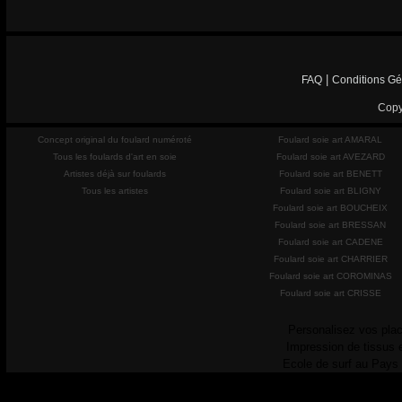
|
FAQ
Conditions Gé
Copy
Concept original du foulard numéroté
Foulard soie art AMARAL
Tous les foulards d'art en soie
Foulard soie art AVEZARD
Artistes déjà sur foulards
Foulard soie art BENETT
Tous les artistes
Foulard soie art BLIGNY
Foulard soie art BOUCHEIX
Foulard soie art BRESSAN
Foulard soie art CADENE
Foulard soie art CHARRIER
Foulard soie art COROMINAS
Foulard soie art CRISSE
Personalisez vos plac
Impression de tissus 
Ecole de surf au Pays