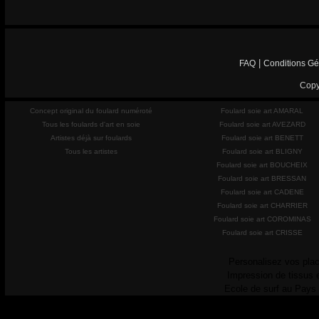
|
FAQ
Conditions Gé
Copy
Concept original du foulard numéroté
Foulard soie art AMARAL
Tous les foulards d'art en soie
Foulard soie art AVEZARD
Artistes déjà sur foulards
Foulard soie art BENETT
Tous les artistes
Foulard soie art BLIGNY
Foulard soie art BOUCHEIX
Foulard soie art BRESSAN
Foulard soie art CADENE
Foulard soie art CHARRIER
Foulard soie art COROMINAS
Foulard soie art CRISSE
Personalisez vos plac
Impression de tissus 
Ecole de surf au Pays