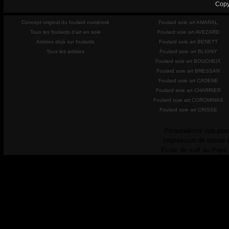
Copy
Concept original du foulard numéroté
Foulard soie art AMARAL
Tous les foulards d'art en soie
Foulard soie art AVEZARD
Artistes déjà sur foulards
Foulard soie art BENETT
Tous les artistes
Foulard soie art BLIGNY
Foulard soie art BOUCHEIX
Foulard soie art BRESSAN
Foulard soie art CADENE
Foulard soie art CHARRIER
Foulard soie art COROMINAS
Foulard soie art CRISSE
Personalisez vos plac
Impression de tissus 
Ecole de surf au Pays