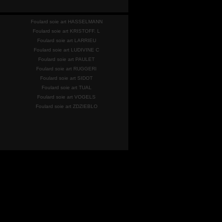
Foulard soie art HASSELMANN
Foulard soie art KRISTOFF. L
Foulard soie art LARRIEU
Foulard soie art LUDIVINE C
Foulard soie art PAULET
Foulard soie art RUGGERI
Foulard soie art SIDOT
Foulard soie art TUAL
Foulard soie art VOGELS
Foulard soie art ZDZIEBLO