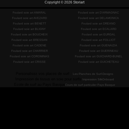
Copyright © 2026
Storiart
Foulard soie art AMARAL
Foulard soie art D'ARMAGNAC
Foulard soie art AVEZARD
Foulard soie art DELAMONICA
Foulard soie art BENETT
Foulard soie art DREANO
Foulard soie art BLIGNY
Foulard soie art ECALARD
Foulard soie art BOUCHEIX
Foulard soie art EURGAL
Foulard soie art BRESSAN
Foulard soie art FOLLIOT
Foulard soie art CADENE
Foulard soie art GUENAIZIA
Foulard soie art CHARRIER
Foulard soie art GUERINEAU
Foulard soie art COROMINAS
Foulard soie art GUICHARD-BUNEL
Foulard soie art CRISSE
Foulard soie art GUICHETEAU
Personalisez vos places de surf :
Les Planches de Surf-Designs
Impression de tissus en soie pour surfs
Impression SilkOnboard
Ecole de surf au Pays Basque
Cours de surf particulier Pays Basque