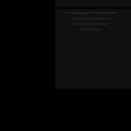
Concept original du foulard numéroté
Tous les foulards d'art en soie
Artistes déjà sur foulards
Tous les artistes