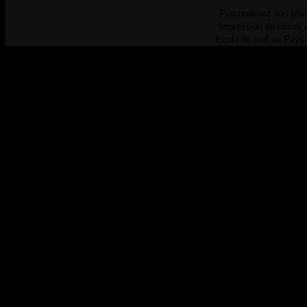
Personalisez vos plac
Impression de tissus 
Ecole de surf au Pays