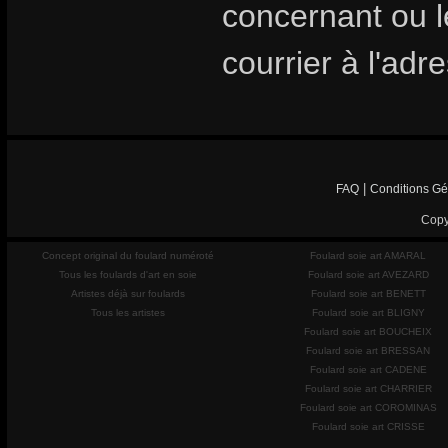
concernant ou les
courrier à l'adr
|
FAQ
Conditions Gé
Copy
Concept original du foulard numéroté
Foulard soie art AMARAL
Tous les foulards d'art en soie
Foulard soie art AVEZARD
Artistes déjà sur foulards
Foulard soie art BENETT
Tous les artistes
Foulard soie art BLIGNY
Foulard soie art BOUCHEIX
Foulard soie art BRESSAN
Foulard soie art CADENE
Foulard soie art CHARRIER
Foulard soie art COROMINAS
Foulard soie art CRISSE