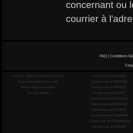
concernant ou les
courrier à l'adr
|
FAQ
Conditions Gé
Copy
Concept original du foulard numéroté
Foulard soie art AMARAL
Tous les foulards d'art en soie
Foulard soie art AVEZARD
Artistes déjà sur foulards
Foulard soie art BENETT
Tous les artistes
Foulard soie art BLIGNY
Foulard soie art BOUCHEIX
Foulard soie art BRESSAN
Foulard soie art CADENE
Foulard soie art CHARRIER
Foulard soie art COROMINAS
Foulard soie art CRISSE