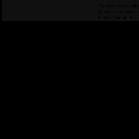
Personalisez vos plac
Impression de tissus 
Ecole de surf au Pays