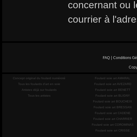
concernant ou les
courrier à l'adr
|
FAQ
Conditions Gé
Copy
Concept original du foulard numéroté
Foulard soie art AMARAL
Tous les foulards d'art en soie
Foulard soie art AVEZARD
Artistes déjà sur foulards
Foulard soie art BENETT
Tous les artistes
Foulard soie art BLIGNY
Foulard soie art BOUCHEIX
Foulard soie art BRESSAN
Foulard soie art CADENE
Foulard soie art CHARRIER
Foulard soie art COROMINAS
Foulard soie art CRISSE