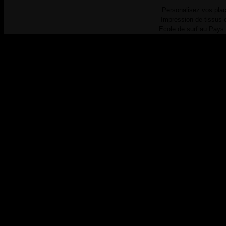
Personalisez vos plac
Impression de tissus 
Ecole de surf au Pays