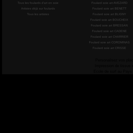
Tous les foulards d'art en soie
Foulard soie art AVEZARD
Artistes déjà sur foulards
Foulard soie art BENETT
Tous les artistes
Foulard soie art BLIGNY
Foulard soie art BOUCHEIX
Foulard soie art BRESSAN
Foulard soie art CADENE
Foulard soie art CHARRIER
Foulard soie art COROMINAS
Foulard soie art CRISSE
Personalisez vos plac
Impression de tissus 
Ecole de surf au Pays