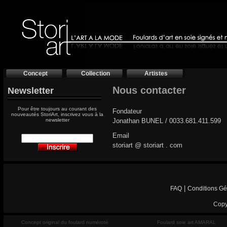
Concept
Collection
Artistes
Nous contacter
Newsletter
Pour être toujours au courant des
Fondateur
nouveautés StoriArt, inscrivez vous à la
newsletter
Jonathan BUNEL / 0033.681.411.599
Email
storiart @ storiart . com
|
FAQ
Conditions Gé
Copy
Concept original du foulard numéroté
Foulard soie art AMARAL